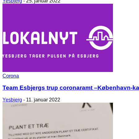
Yesbjerg
-
25. januar 2022
Corona
Team Esbjergs trup coronaramt –København-k
Yesbjerg
-
11. januar 2022