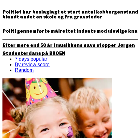
Politiet har beslaglagt et stort antal kobbergenstande
blandt andet en skole og fra gravsteder
Politi gennemførte målrettet indsats mod ulovlige kna
Efter mere end 50 år i musikkens navn stopper Jørgen
Studenterdans på BROEN
7 days popular
By review score
Random