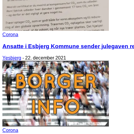
Corona
Ansatte i Esbjerg Kommune sender julegaven ret
Yesbjerg
-
22. december 2021
Corona