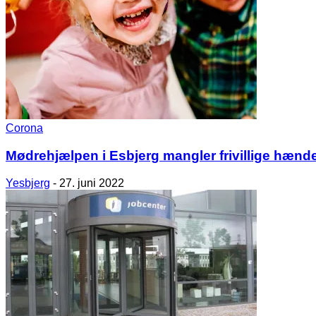
Corona
Mødrehjælpen i Esbjerg mangler frivillige hænd
Yesbjerg
-
27. juni 2022