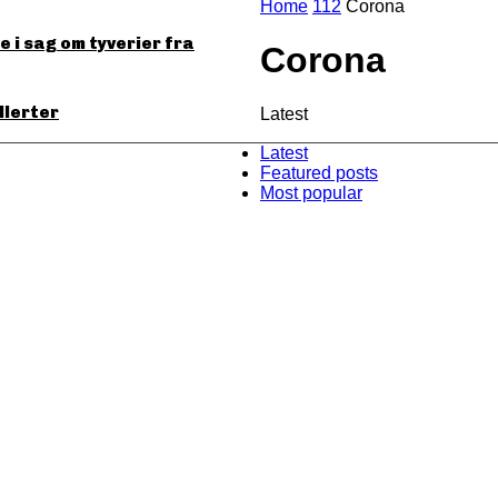
Home
112
Corona
 i sag om tyverier fra
Corona
llerter
Latest
Latest
Featured posts
Most popular