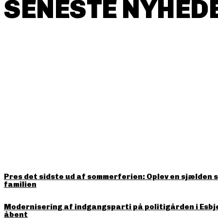
SENESTE NYHEDE
HITTER LIGE NU
Pres det sidste ud af sommerferien: Oplev en sjælden 
familien
Modernisering af indgangsparti på politigården i Esbj
åbent