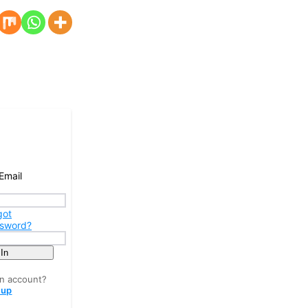
Email
got
sword?
 In
an account?
 up