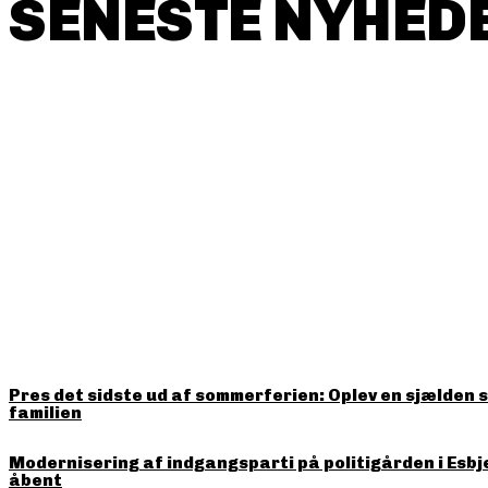
SENESTE NYHEDE
HITTER LIGE NU
Pres det sidste ud af sommerferien: Oplev en sjælden 
familien
Modernisering af indgangsparti på politigården i Esbj
åbent