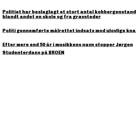
Politiet har beslaglagt et stort antal kobbergenstande
blandt andet en skole og fra gravsteder
Politi gennemførte målrettet indsats mod ulovlige kna
Efter mere end 50 år i musikkens navn stopper Jørgen
Studenterdans på BROEN