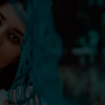
de i sag om tyverier fra blandt andet en skole og fra gr
nallerter
t Esbjerg Havn
nye erhvervsordfører
ved Esbjerg Sygehus