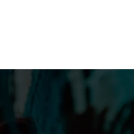
jerg – ekspeditionen holder åbent