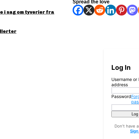
Spread the love
 i sag om tyverier fra
llerter
Log In
Username or 
address
Password
For
pas
Log
Don't have 
Sign