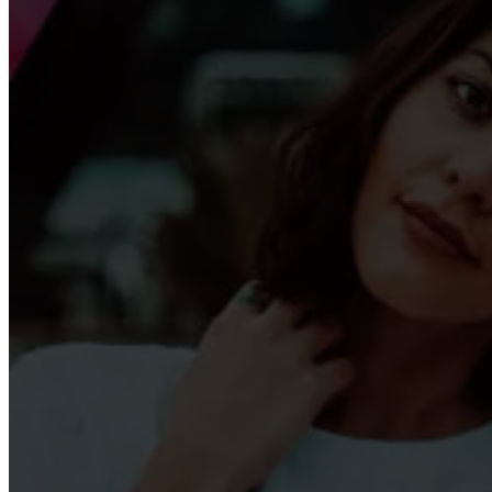
Politiet har beslaglagt et stort antal kobbergenstan
Politi gennemførte målrettet indsats mod ulovlige k
BUSINESS
Rekordår for investeringer og innovation har styrke
Anders Kronborg udpeget som Socialdemokratiets 
Lastbiler for Børn skabte smil og store oplevelser 