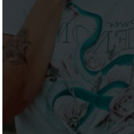
ERINDRINGER
En tidlig julegave fra Byhistorisk arkiv
Stor interesse for at opleve byens historie til fods
Pigen fra Vestkysten rammer din lokale boghandel 
POLITIK
Byrådet får begrænset tilbud om besøg på Suset