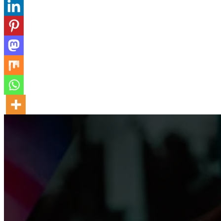
112
Modernisering af indgangsparti på politigården i Esb