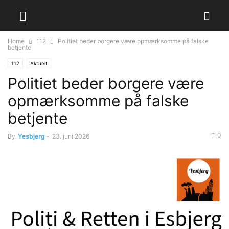
Home
112
Politiet beder borgere være opmærksomme på falske
betjente
112
Aktuelt
Politiet beder borgere være
opmærksomme på falske
betjente
0
By
Yesbjerg
-
23. juni 2026