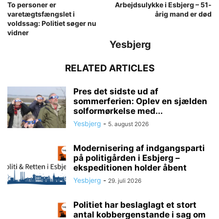
To personer er
Arbejdsulykke i Esbjerg – 51-
varetægtsfængslet i
årig mand er død
voldssag: Politiet søger nu
vidner
Yesbjerg
RELATED ARTICLES
Pres det sidste ud af
sommerferien: Oplev en sjælden
solformørkelse med...
Yesbjerg
-
5. august 2026
Modernisering af indgangsparti
på politigården i Esbjerg –
ekspeditionen holder åbent
Yesbjerg
-
29. juli 2026
Politiet har beslaglagt et stort
antal kobbergenstande i sag om