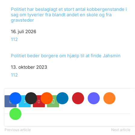
Politiet har beslaglagt et stort antal kobbergenstande i
sag om tyverier fra blandt andet en skole og fra
gravsteder
Date
16. juli 2026
In relation to
112
Politiet beder borgere om hjælp til at finde Jahsmin
Date
13. oktober 2023
In relation to
112
Previous article
Next article