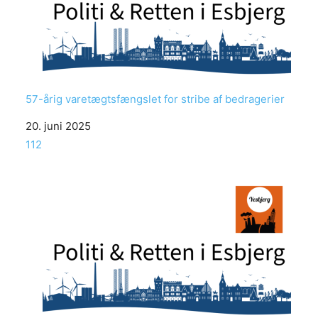
57-årig varetægtsfængslet for stribe af bedragerier
Date
20. juni 2025
In relation to
112