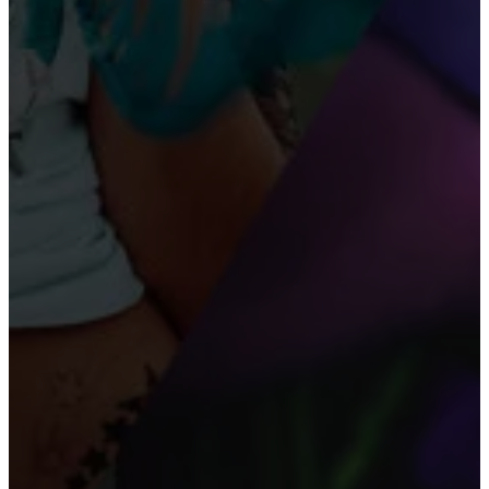
Pigen fra Vestkysten rammer din lokale boghandel
i morgen
POLITIK
Byrådet får begrænset tilbud om besøg på Suset
Esbjerg Byrådsmøde den 3. november: Fra
Musikhuset til vindmøller og trafikprojekter
Hvad er Danmarks Største Vælgermøde