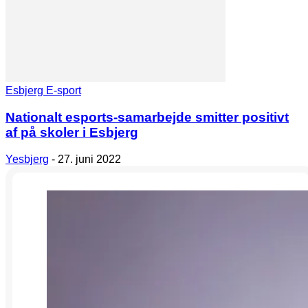
Esbjerg E-sport
Nationalt esports-samarbejde smitter positivt
af på skoler i Esbjerg
Yesbjerg
-
27. juni 2022