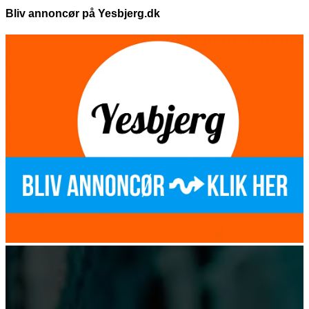
Bliv annoncør på Yesbjerg.dk
112