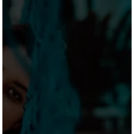
Modernisering af indgangsparti på politigården i
Esbjerg – ekspeditionen holder åbent
Politiet har beslaglagt et stort antal
kobbergenstande i sag om tyverier fra blandt
andet en skole og fra gravsteder
Politi gennemførte målrettet indsats mod ulovlige
knallerter
BUSINESS
Rekordår for investeringer og innovation har
styrket Esbjerg Havn