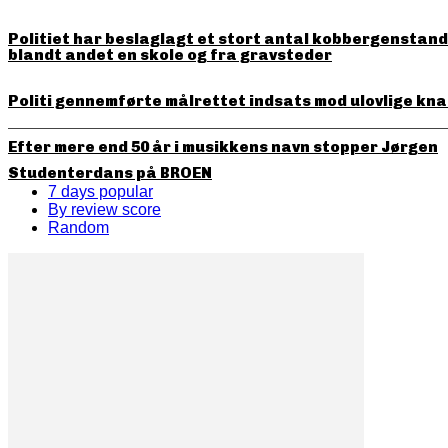
Politiet har beslaglagt et stort antal kobbergenstande
blandt andet en skole og fra gravsteder
Politi gennemførte målrettet indsats mod ulovlige kna
Efter mere end 50 år i musikkens navn stopper Jørgen
Studenterdans på BROEN
7 days popular
By review score
Random