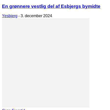
En grønnere vestlig del af Esbjergs bymidte
Yesbjerg
-
3. december 2024