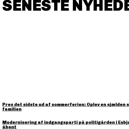
SENESTE NYHEDE
HITTER LIGE NU
Pres det sidste ud af sommerferien: Oplev en sjælden 
familien
Modernisering af indgangsparti på politigården i Esbj
åbent