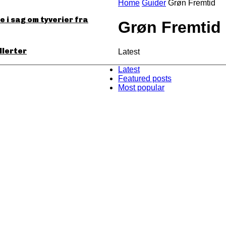
Home
Guider
Grøn Fremtid
 i sag om tyverier fra
Grøn Fremtid
llerter
Latest
Latest
Featured posts
Most popular