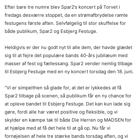
Efter bare tre numre blev Spar2’s koncert på Torvet i
fredags desværre stoppet, da en strømafbrydelse ramte
festugens første aften. Selvfølgelig til stor skuffelse for
både publikum, Spar2 og Esbjerg Festuge.
Heldigvis er der nu godt nyt til alle dem, der havde glædet
sig til at fejre det populære bands 40-års jubilæum med
masser af fest og fællessang. Spar2 vender nemlig tilbage
til Esbjerg Festuge med en ny koncert torsdag den 18. juni.
“Vi er simpelthen så glade for, at det er lykkedes at få
Spar2 tilbage på scenen, så publikum får en ny chance for
at opleve bandet til Esbjerg Festuge. Det kan kun lade sig
gøre, fordi alle har været positive og fleksible, og vi
skylder en kæmpe tak til både Die Herren og MADSEN for
at hjælpe med at få det hele til at gå op. Nu får vi
fornøjelsen af hele tre stærke bands torsdag aften, og vi