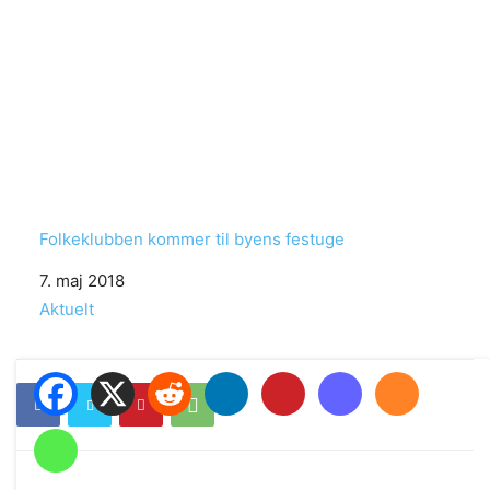
Folkeklubben kommer til byens festuge
Date
7. maj 2018
In relation to
Aktuelt