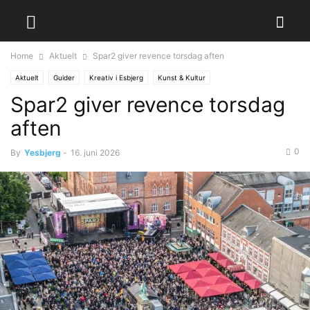
Home
Aktuelt
Spar2 giver revence torsdag aften
Aktuelt
Guider
Kreativ i Esbjerg
Kunst & Kultur
Spar2 giver revence torsdag
aften
0
By
Yesbjerg
-
16. juni 2026