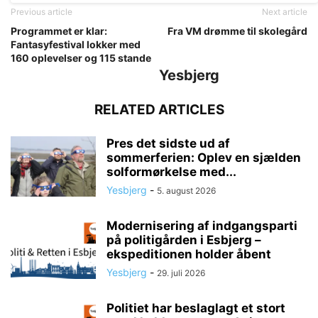
Previous article
Next article
Programmet er klar:
Fra VM drømme til skolegård
Fantasyfestival lokker med
160 oplevelser og 115 stande
Yesbjerg
RELATED ARTICLES
Pres det sidste ud af
sommerferien: Oplev en sjælden
solformørkelse med...
Yesbjerg
-
5. august 2026
Modernisering af indgangsparti
på politigården i Esbjerg –
ekspeditionen holder åbent
Yesbjerg
-
29. juli 2026
Politiet har beslaglagt et stort