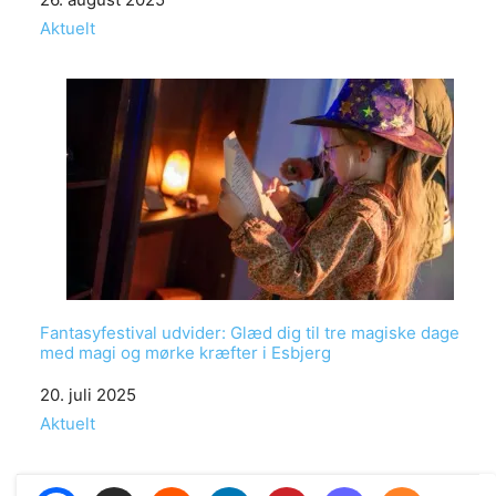
In relation to
Aktuelt
Fantasyfestival udvider: Glæd dig til tre magiske dage
med magi og mørke kræfter i Esbjerg
Date
20. juli 2025
In relation to
Aktuelt