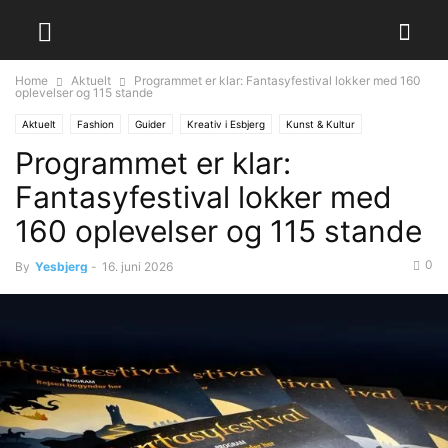
Home
Aktuelt
Programmet er klar: Fantasyfestival lokker med 160
oplevelser og 115 stande
Aktuelt
Fashion
Guider
Kreativ i Esbjerg
Kunst & Kultur
Programmet er klar:
Street Fashion
Style Hunter
Fantasyfestival lokker med
160 oplevelser og 115 stande
0
By
Yesbjerg
-
16. juni 2026