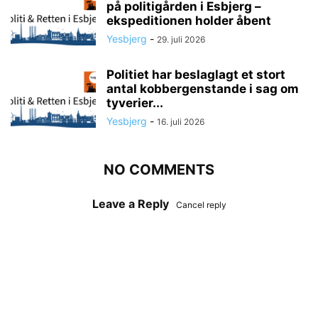
på politigården i Esbjerg –
ekspeditionen holder åbent
Yesbjerg
-
29. juli 2026
Politiet har beslaglagt et stort
antal kobbergenstande i sag om
tyverier...
Yesbjerg
-
16. juli 2026
NO COMMENTS
Leave a Reply
Cancel reply