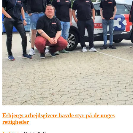
Esbjergs arbejdsgivere havde styr på de unges
rettigheder