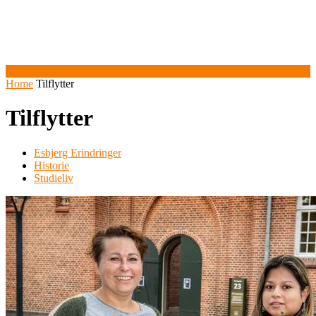
Home
Tilflytter
Tilflytter
Esbjerg Erindringer
Historie
Studieliv