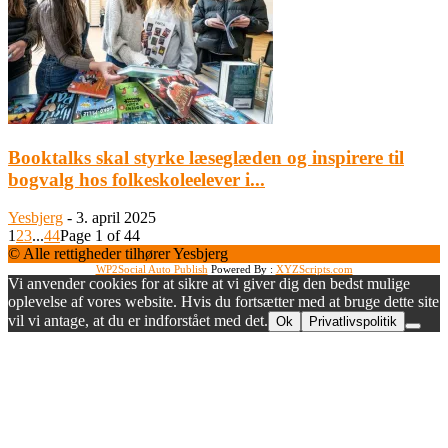
Booktalks skal styrke læseglæden og inspirere til
bogvalg hos folkeskoleelever i...
Yesbjerg
-
3. april 2025
1
2
3
...
44
Page 1 of 44
© Alle rettigheder tilhører Yesbjerg
WP2Social Auto Publish
Powered By :
XYZScripts.com
Vi anvender cookies for at sikre at vi giver dig den bedst mulige
oplevelse af vores website. Hvis du fortsætter med at bruge dette site
vil vi antage, at du er indforstået med det.
Ok
Privatlivspolitik