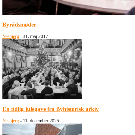
Byrådsmøder
Yesbjerg
-
31. maj 2017
En tidlig julegave fra Byhistorisk arkiv
Yesbjerg
-
11. december 2025