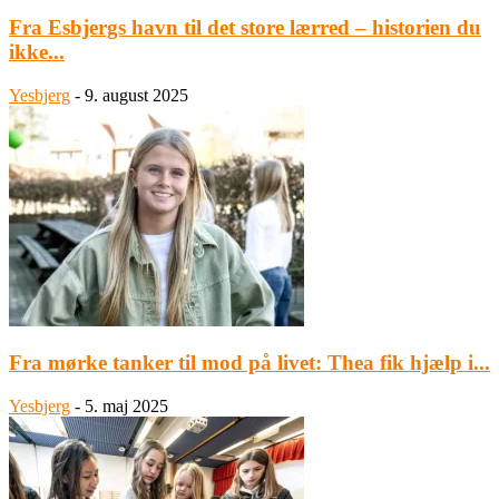
Fra Esbjergs havn til det store lærred – historien du
ikke...
Yesbjerg
-
9. august 2025
Fra mørke tanker til mod på livet: Thea fik hjælp i...
Yesbjerg
-
5. maj 2025