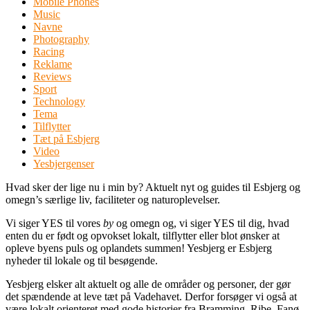
Mobile Phones
Music
Navne
Photography
Racing
Reklame
Reviews
Sport
Technology
Tema
Tilflytter
Tæt på Esbjerg
Video
Yesbjergenser
Hvad sker der lige nu i min by? Aktuelt nyt og guides til Esbjerg og
omegn’s særlige liv, faciliteter og naturoplevelser.
Vi siger YES til vores
by
og omegn og, vi siger YES til dig, hvad
enten du er født og opvokset lokalt, tilflytter eller blot ønsker at
opleve byens puls og oplandets summen! Yesbjerg er Esbjerg
nyheder til lokale og til besøgende.
Yesbjerg elsker alt aktuelt og alle de områder og personer, der gør
det spændende at leve tæt på Vadehavet. Derfor forsøger vi også at
være lokalt orienteret med gode historier fra Bramming, Ribe, Fanø,