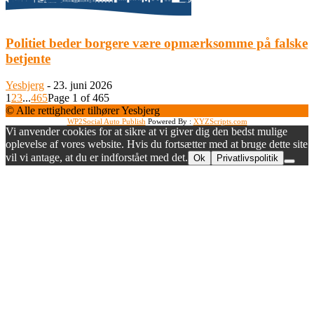
Politiet beder borgere være opmærksomme på falske
betjente
Yesbjerg
-
23. juni 2026
1
2
3
...
465
Page 1 of 465
© Alle rettigheder tilhører Yesbjerg
WP2Social Auto Publish
Powered By :
XYZScripts.com
Vi anvender cookies for at sikre at vi giver dig den bedst mulige
oplevelse af vores website. Hvis du fortsætter med at bruge dette site
vil vi antage, at du er indforstået med det.
Ok
Privatlivspolitik