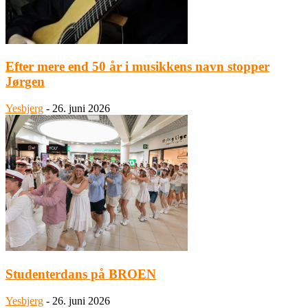
Efter mere end 50 år i musikkens navn stopper
Jørgen
Yesbjerg
-
26. juni 2026
Studenterdans på BROEN
Yesbjerg
-
26. juni 2026