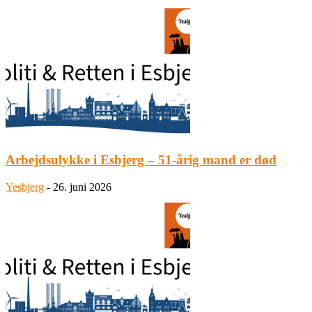
Arbejdsulykke i Esbjerg – 51-årig mand er død
Yesbjerg
-
26. juni 2026