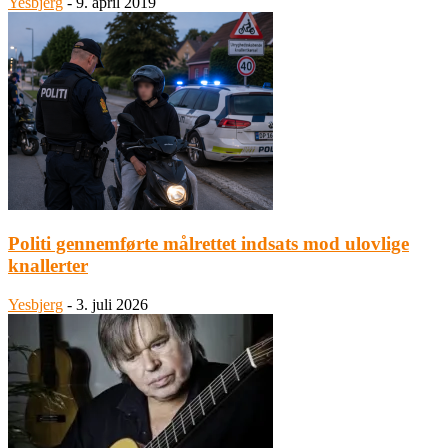
Yesbjerg
-
9. april 2019
Politi gennemførte målrettet indsats mod ulovlige
knallerter
Yesbjerg
-
3. juli 2026