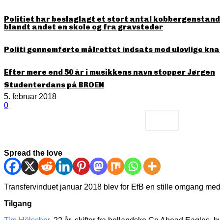
Politiet har beslaglagt et stort antal kobbergenstande
blandt andet en skole og fra gravsteder
Politi gennemførte målrettet indsats mod ulovlige kna
Efter mere end 50 år i musikkens navn stopper Jørgen
Studenterdans på BROEN
5. februar 2018
0
Spread the love
Transfervinduet januar 2018 blev for EfB en stille omgang med 
Tilgang