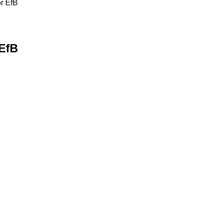
or EfB
 EfB