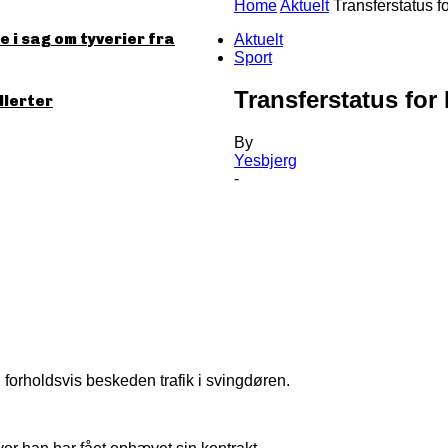
Home
Aktuelt
Transferstatus f
 i sag om tyverier fra
Aktuelt
Sport
Transferstatus for
llerter
By
Yesbjerg
-
forholdsvis beskeden trafik i svingdøren.