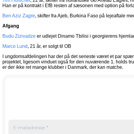
Tim Hölscher
, 22 år, skifter fra hollandske Go Ahead Eagles, h
Han er på kontrakt i EfB resten af sæsonen med option på for
Ben Aziz Zagre
, skifter fra Ajeb, Burkina Faso på lejeaftale m
Afgang
Budu Zizivadze
er udlejet Dinamo Tbilisi i georgierens hjeml
Marco Lund
, 21 år, er solgt til OB
I ungdomsafdelingen har der på det seneste været et par spænd
projektet, ligesom vinduet også for den nuværende 1. holds tr
er der ikke ret mange klubber i Danmark, der kan matche.