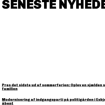
SENESTE NYHEDE
HITTER LIGE NU
Pres det sidste ud af sommerferien: Oplev en sjælden 
familien
Modernisering af indgangsparti på politigården i Esbj
åbent