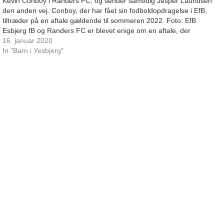
Kevin Conboy i Randers FC, og sender samtidig Jesper Lauridsen
den anden vej. Conboy, der har fået sin fodboldopdragelse i EfB,
tiltræder på en aftale gældende til sommeren 2022. Foto: EfB
Esbjerg fB og Randers FC er blevet enige om en aftale, der
involverer de to venstre backs Kevin Conboy og Jesper Lauridsen.
16. januar 2020
Således skifter…
In "Barn i Yesbjerg"