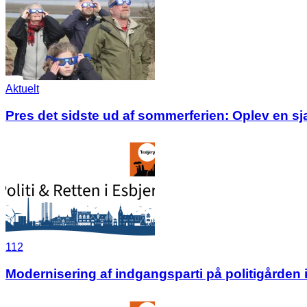
Aktuelt
Pres det sidste ud af sommerferien: Oplev en s
112
Modernisering af indgangsparti på politigården 