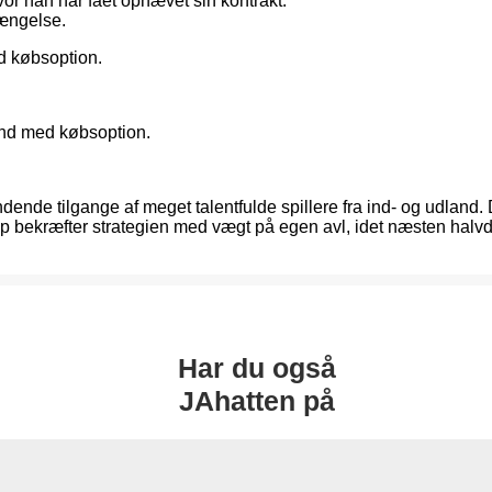
vor han har fået ophævet sin kontrakt.
længelse.
ed købsoption.
and med købsoption.
ende tilgange af meget talentfulde spillere fra ind- og udland.
up bekræfter strategien med vægt på egen avl, idet næsten halvd
Har du også
JAhatten på