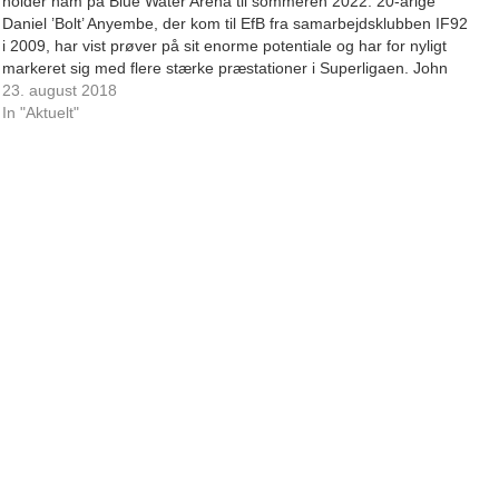
holder ham på Blue Water Arena til sommeren 2022. 20-årige
Daniel ’Bolt’ Anyembe, der kom til EfB fra samarbejdsklubben IF92
i 2009, har vist prøver på sit enorme potentiale og har for nyligt
markeret sig med flere stærke præstationer i Superligaen. John
Lammers…
23. august 2018
In "Aktuelt"