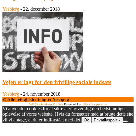
Yesbjerg
-
22. december 2018
Vejen er lagt for den frivillige sociale indsats
Yesbjerg
-
24. november 2018
© Alle rettigheder tilhører Yesbjerg
WP2Social Auto Publish
Powered By :
XYZScripts.com
Vi anvender cookies for at sikre at vi giver dig den bedst mulige
oplevelse af vores website. Hvis du fortsætter med at bruge dette site
vil vi antage, at du er indforstået med det.
Ok
Privatlivspolitik