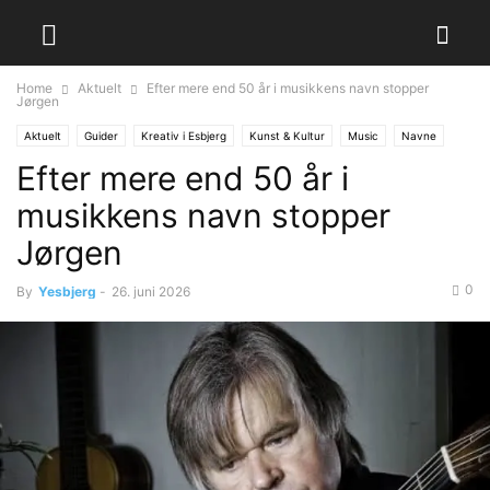
Home
Aktuelt
Efter mere end 50 år i musikkens navn stopper
Jørgen
Aktuelt
Guider
Kreativ i Esbjerg
Kunst & Kultur
Music
Navne
Efter mere end 50 år i
musikkens navn stopper
Jørgen
0
By
Yesbjerg
-
26. juni 2026