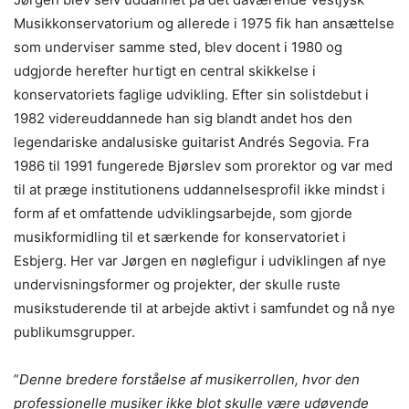
Musikkonservatorium og allerede i 1975 fik han ansættelse
som underviser samme sted, blev docent i 1980 og
udgjorde herefter hurtigt en central skikkelse i
konservatoriets faglige udvikling. Efter sin solistdebut i
1982 videreuddannede han sig blandt andet hos den
legendariske andalusiske guitarist Andrés Segovia. Fra
1986 til 1991 fungerede Bjørslev som prorektor og var med
til at præge institutionens uddannelsesprofil ikke mindst i
form af et omfattende udviklingsarbejde, som gjorde
musikformidling til et særkende for konservatoriet i
Esbjerg. Her var Jørgen en nøglefigur i udviklingen af nye
undervisningsformer og projekter, der skulle ruste
musikstuderende til at arbejde aktivt i samfundet og nå nye
publikumsgrupper.
”
Denne bredere forståelse af musikerrollen, hvor den
professionelle musiker ikke blot skulle være udøvende