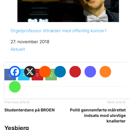
Orgelprofessor tiltræder med offentlig koncert
Date
27. november 2018
In relation to
Aktuelt
Previous article
Next article
Studenterdans på BROEN
Politi gennemførte målrettet
indsats mod ulovlige
knallerter
Yesbjerg