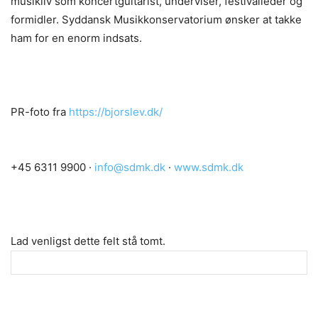
musikliv som koncertguitarist, underviser, festivalleder og
formidler. Syddansk Musikkonservatorium ønsker at takke
ham for en enorm indsats.
PR-foto fra
https://bjorslev.dk/
+45 6311 9900 ·
info@sdmk.dk
·
www.sdmk.dk
Lad venligst dette felt stå tomt.