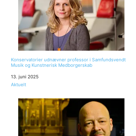
Konservatorier udnævner professor i Samfundsvendt
Musik og Kunstnerisk Medborgerskab
Date
13. juni 2025
In relation to
Aktuelt