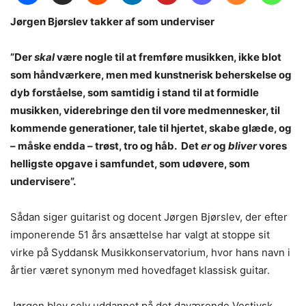
Jørgen Bjørslev takker af som underviser
”Der
skal
være nogle til at fremføre musikken, ikke blot
som håndværkere, men med kunstnerisk beherskelse og
dyb forståelse, som samtidig i stand til at formidle
musikken, viderebringe den til vore medmennesker, til
kommende generationer, tale til hjertet, skabe glæde, og
– måske endda – trøst, tro og håb. Det
er
og
bliver
vores
helligste opgave i samfundet, som udøvere, som
undervisere”.
Sådan siger guitarist og docent Jørgen Bjørslev, der efter
imponerende 51 års ansættelse har valgt at stoppe sit
virke på Syddansk Musikkonservatorium, hvor hans navn i
årtier været synonym med hovedfaget klassisk guitar.
Jørgen blev selv uddannet på det daværende Vestjysk