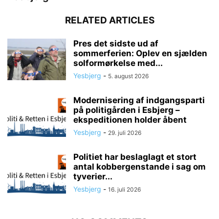
RELATED ARTICLES
Pres det sidste ud af
sommerferien: Oplev en sjælden
solformørkelse med...
Yesbjerg
-
5. august 2026
Modernisering af indgangsparti
på politigården i Esbjerg –
ekspeditionen holder åbent
Yesbjerg
-
29. juli 2026
Politiet har beslaglagt et stort
antal kobbergenstande i sag om
tyverier...
Yesbjerg
-
16. juli 2026