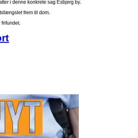
atter i denne konkrete sag Esbjerg by.
sfængslet frem til dom.
 frifundet.
rt