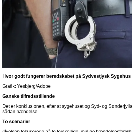
Hvor godt fungerer beredskabet på Sydvestjysk Sygehus i 
Grafik: Yesbjerg/Adobe
Ganske tilfredsstillende
Det er konklusionen, efter at sygehuset og Syd- og Sønderjyl
sådan hændelse.
To scenarier
Øvelsen fokuserede på to forskellige, mulige hændelsesforløb,