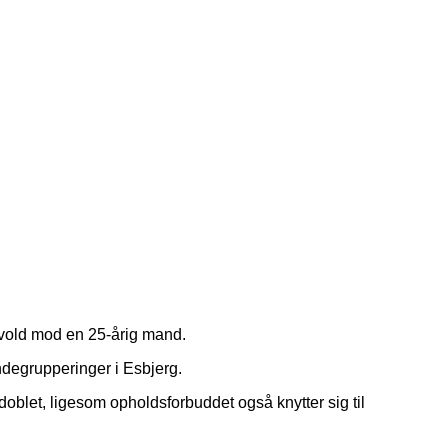
 vold mod en 25-årig mand.
ndegrupperinger i Esbjerg.
doblet, ligesom opholdsforbuddet også knytter sig til