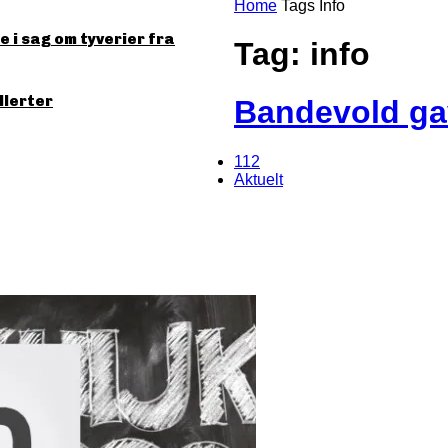
Home
Tags
Info
 i sag om tyverier fra
Tag: info
llerter
Bandevold ga
112
Aktuelt