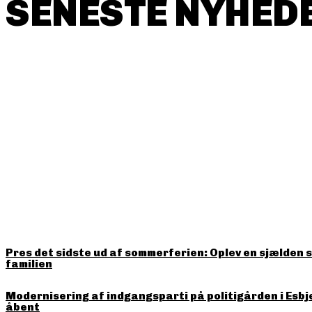
SENESTE NYHEDE
HITTER LIGE NU
Pres det sidste ud af sommerferien: Oplev en sjælden 
familien
Modernisering af indgangsparti på politigården i Esbj
åbent