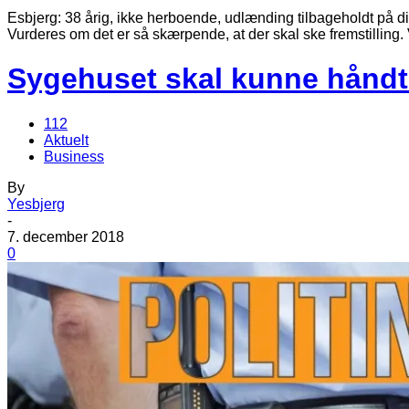
Esbjerg: 38 årig, ikke herboende, udlænding tilbageholdt på d
Vurderes om det er så skærpende, at der skal ske fremstilling. 
Sygehuset skal kunne håndt
112
Aktuelt
Business
By
Yesbjerg
-
7. december 2018
0