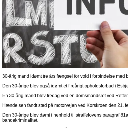
30-årig mand idømt tre års fængsel for vold i forbindelse med 
Den 30-årige blev også idømt et fireårigt opholdsforbud i Esbje
En 30-årig mand blev fredag ved en domsmandsret ved Retten i
Hændelsen fandt sted på motorvejen ved Korskroen den 21. febr
Den 30-årige blev dømt i henhold til straffelovens paragraf 81a
bandekriminalitet.