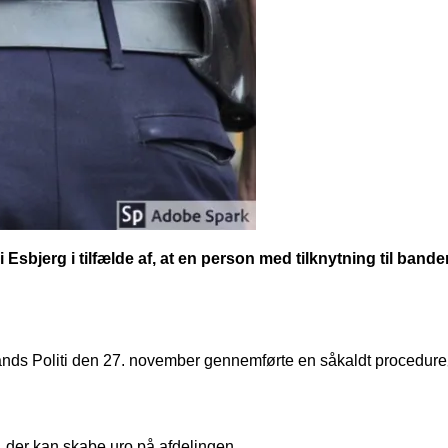
Esbjerg i tilfælde af, at en person med tilknytning til ba
lands Politi den 27. november gennemførte en såkaldt procedure
 der kan skabe uro på afdelingen.