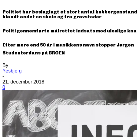
Politiet har beslaglagt et stort antal kobbergenstande
blandt andet en skole og fra gravsteder
Politi gennemførte målrettet indsats mod ulovlige kna
Efter mere end 50 år i musikkens navn stopper Jørgen
Studenterdans på BROEN
By
Yesbjerg
-
21. december 2018
0