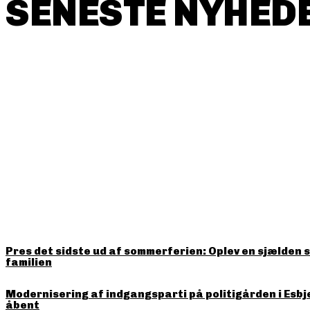
SENESTE NYHEDE
HITTER LIGE NU
Pres det sidste ud af sommerferien: Oplev en sjælden 
familien
Modernisering af indgangsparti på politigården i Esbj
åbent