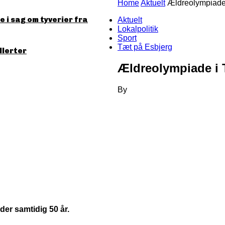
Home
Aktuelt
Ældreolympiade
 i sag om tyverier fra
Aktuelt
Lokalpolitik
Sport
Tæt på Esbjerg
llerter
Ældreolympiade i 
By
der samtidig 50 år.