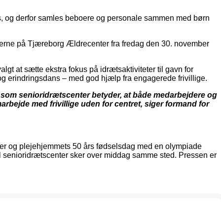
ejres, og derfor samles beboere og personale sammen med børn
beboerne på Tjæreborg Ældrecenter fra fredag den 30. november
at sætte ekstra fokus på idrætsaktiviteter til gavn for
 og erindringsdans – med god hjælp fra engagerede frivillige.
en som senioridrætscenter betyder, at både medarbejdere og
rbejde med frivillige uden for centret, siger formand for
nter og plejehjemmets 50 års fødselsdag med en olympiade
til senioridrætscenter sker over middag samme sted. Pressen er