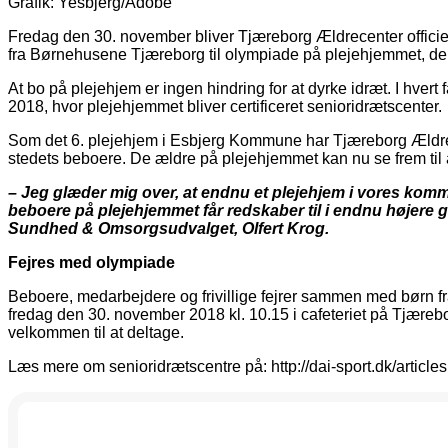
Grafik: Yesbjerg/Adobe
Fredag den 30. november bliver Tjæreborg Ældrecenter officiel
fra Børnehusene Tjæreborg til olympiade på plejehjemmet, der 
At bo på plejehjem er ingen hindring for at dyrke idræt. I hve
2018, hvor plejehjemmet bliver certificeret senioridrætscenter.
Som det 6. plejehjem i Esbjerg Kommune har Tjæreborg Ældrecen
stedets beboere. De ældre på plejehjemmet kan nu se frem til a
– Jeg glæder mig over, at endnu et plejehjem i vores komm
beboere på plejehjemmet får redskaber til i endnu højere gr
Sundhed & Omsorgsudvalget, Olfert Krog.
Fejres med olympiade
Beboere, medarbejdere og frivillige fejrer sammen med børn 
fredag den 30. november 2018 kl. 10.15 i cafeteriet på Tjæreb
velkommen til at deltage.
Læs mere om senioridrætscentre på: http://dai-sport.dk/article