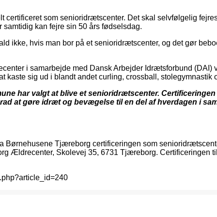
t certificeret som senioridrætscenter. Det skal selvfølgelig f
samtidig kan fejre sin 50 års fødselsdag.
rt fald ikke, hvis man bor på et senioridrætscenter, og det gør 
ter i samarbejde med Dansk Arbejder Idrætsforbund (DAI) valgt 
t kaste sig ud i blandt andet curling, crossball, stolegymnastik
une har valgt at blive et senioridrætscenter. Certificering
ad at gøre idræt og bevægelse til en del af hverdagen i sama
fra Børnehusene Tjæreborg certificeringen som senioridrætsce
org Ældrecenter, Skolevej 35, 6731 Tjæreborg. Certificeringen 
s.php?article_id=240