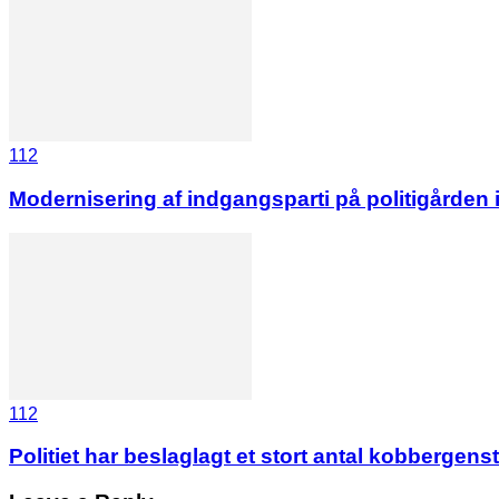
112
Modernisering af indgangsparti på politigården 
112
Politiet har beslaglagt et stort antal kobbergens