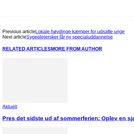
Previous article
Lokale høvdinge kæmper for udsatte unge
Next article
Sygeplejersker får ny specialuddannelse
RELATED ARTICLES
MORE FROM AUTHOR
Aktuelt
Pres det sidste ud af sommerferien: Oplev en s