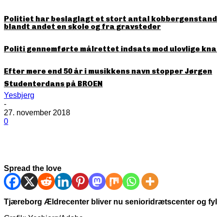
Politiet har beslaglagt et stort antal kobbergenstande
blandt andet en skole og fra gravsteder
Politi gennemførte målrettet indsats mod ulovlige kna
Efter mere end 50 år i musikkens navn stopper Jørgen
Studenterdans på BROEN
Yesbjerg
-
27. november 2018
0
Spread the love
Tjæreborg Ældrecenter bliver nu senioridrætscenter og fyl