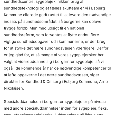
sundhedscentre, sygeplejeklinikker, brug af
sundhedsteknologi og et fælles akutteam er vi i Esbjerg
Kommune allerede godt rustet til at levere den nødvendige
indsats på sundhedsområdet, så borgerne kan opleve
trygge forløb. Men med udsigt til en national
sundhedsreform, som forventes at flytte endnu flere
vigtige sundhedsopgaver ud i kommunerne, er der brug
for at styrke det nære sundhedsvæsen yderligere. Derfor
er jeg glad for, at så mange af vores sygeplejersker har
valgt at videreuddanne sig i borgernær sygepleje, så vi
også i de kommende år har de nødvendige kompetencer til
at løfte opgaverne i det nære sundhedsvæsen, siger
direktør for Sundhed & Omsorg i Esbjerg Kommune, Arne
Nikolajsen.
Specialuddannelsen i borgernær sygepleje er på niveau
med andre specialuddannelser inden for sygepleje, f.eks.
som intensivsygeplejerske. Uddannelsen vil ikke alene