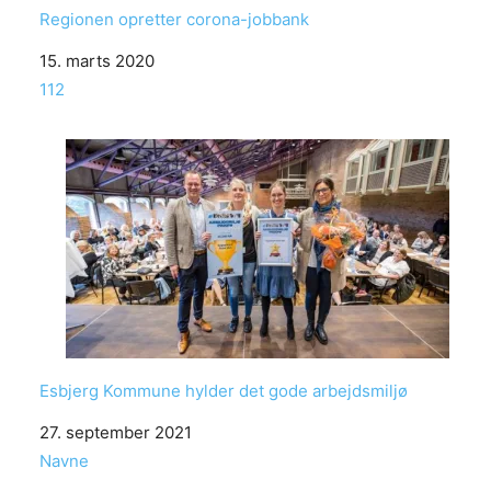
Regionen opretter corona-jobbank
Date
15. marts 2020
In relation to
112
Esbjerg Kommune hylder det gode arbejdsmiljø
Date
27. september 2021
In relation to
Navne