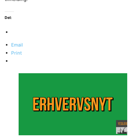
Del:
Email
Print