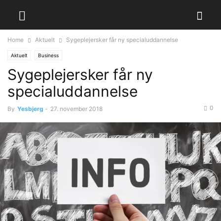
Home
Aktuelt
Sygeplejersker får ny specialuddannelse
Aktuelt
Business
Sygeplejersker får ny
specialuddannelse
0
By
Yesbjerg
-
27. november 2018