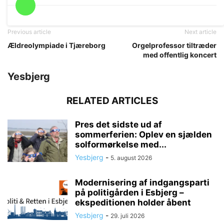
Previous article
Next article
Ældreolympiade i Tjæreborg
Orgelprofessor tiltræder
med offentlig koncert
Yesbjerg
RELATED ARTICLES
Pres det sidste ud af
sommerferien: Oplev en sjælden
solformørkelse med...
Yesbjerg
-
5. august 2026
Modernisering af indgangsparti
på politigården i Esbjerg –
ekspeditionen holder åbent
Yesbjerg
-
29. juli 2026