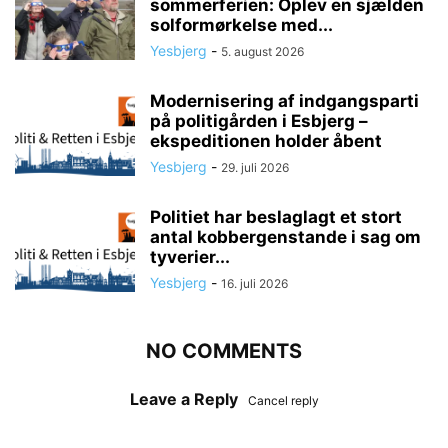
sommerferien: Oplev en sjælden
solformørkelse med...
Yesbjerg
-
5. august 2026
Modernisering af indgangsparti
på politigården i Esbjerg –
ekspeditionen holder åbent
Yesbjerg
-
29. juli 2026
Politiet har beslaglagt et stort
antal kobbergenstande i sag om
tyverier...
Yesbjerg
-
16. juli 2026
NO COMMENTS
Leave a Reply
Cancel reply