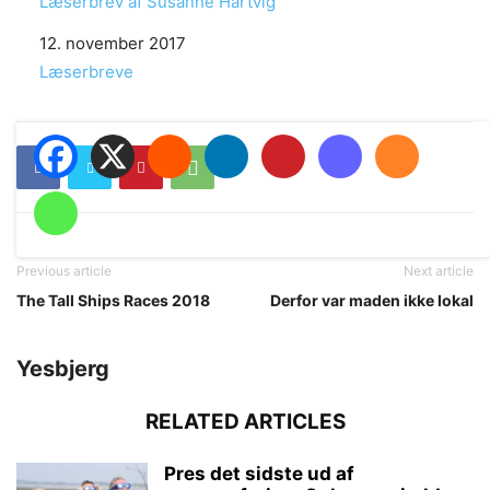
Læserbrev af Susanne Hartvig
Date
12. november 2017
In relation to
Læserbreve
Previous article
Next article
The Tall Ships Races 2018
Derfor var maden ikke lokal
Yesbjerg
RELATED ARTICLES
Pres det sidste ud af