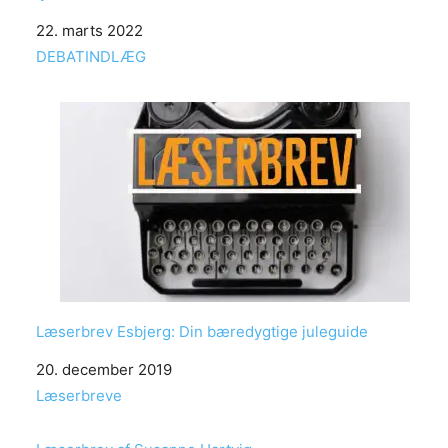
Date
22. marts 2022
In relation to
DEBATINDLÆG
Læserbrev Esbjerg: Din bæredygtige juleguide
Date
20. december 2019
In relation to
Læserbreve