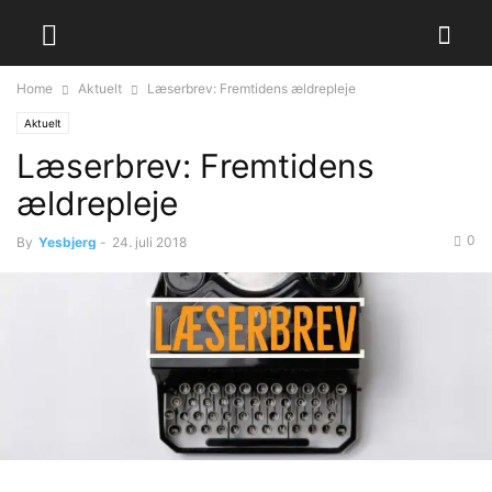
Home
Aktuelt
Læserbrev: Fremtidens ældrepleje
Aktuelt
Læserbrev: Fremtidens
ældrepleje
0
By
Yesbjerg
-
24. juli 2018