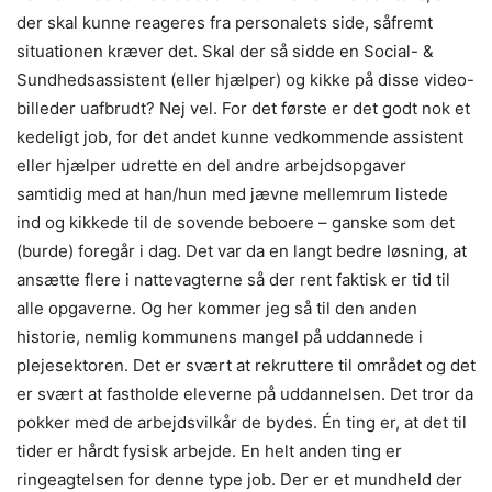
der skal kunne reageres fra personalets side, såfremt
situationen kræver det. Skal der så sidde en Social- &
Sundhedsassistent (eller hjælper) og kikke på disse video-
billeder uafbrudt? Nej vel. For det første er det godt nok et
kedeligt job, for det andet kunne vedkommende assistent
eller hjælper udrette en del andre arbejdsopgaver
samtidig med at han/hun med jævne mellemrum listede
ind og kikkede til de sovende beboere – ganske som det
(burde) foregår i dag. Det var da en langt bedre løsning, at
ansætte flere i nattevagterne så der rent faktisk er tid til
alle opgaverne. Og her kommer jeg så til den anden
historie, nemlig kommunens mangel på uddannede i
plejesektoren. Det er svært at rekruttere til området og det
er svært at fastholde eleverne på uddannelsen. Det tror da
pokker med de arbejdsvilkår de bydes. Én ting er, at det til
tider er hårdt fysisk arbejde. En helt anden ting er
ringeagtelsen for denne type job. Der er et mundheld der