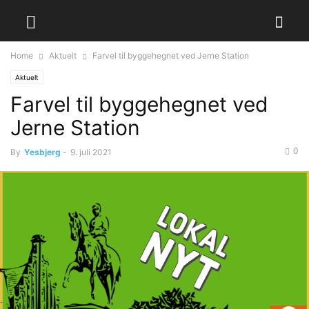
Home
Aktuelt
Farvel til byggehegnet ved Jerne Station
Aktuelt
Farvel til byggehegnet ved
Jerne Station
0
By
Yesbjerg
-
9. juli 2021