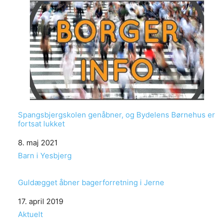
Spangsbjergskolen genåbner, og Bydelens Børnehus er
fortsat lukket
Date
8. maj 2021
In relation to
Barn i Yesbjerg
Guldægget åbner bagerforretning i Jerne
Date
17. april 2019
In relation to
Aktuelt