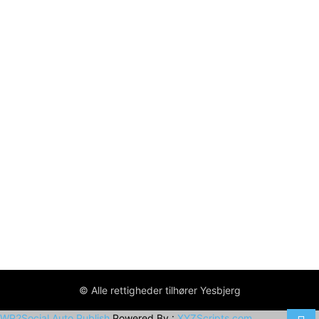
© Alle rettigheder tilhører Yesbjerg
WP2Social Auto Publish
Powered By :
XYZScripts.com