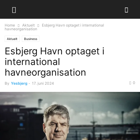
Home
Aktuelt
Esbjerg Havn optaget i international
havneorganisation
Aktuelt
Business
Esbjerg Havn optaget i
international
havneorganisation
0
By
Yesbjerg
-
17. juni 2024