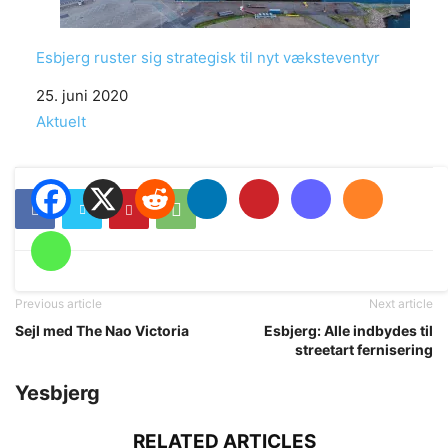
Esbjerg ruster sig strategisk til nyt væksteventyr
Date
25. juni 2020
In relation to
Aktuelt
Previous article
Next article
Sejl med The Nao Victoria
Esbjerg: Alle indbydes til
streetart fernisering
Yesbjerg
RELATED ARTICLES