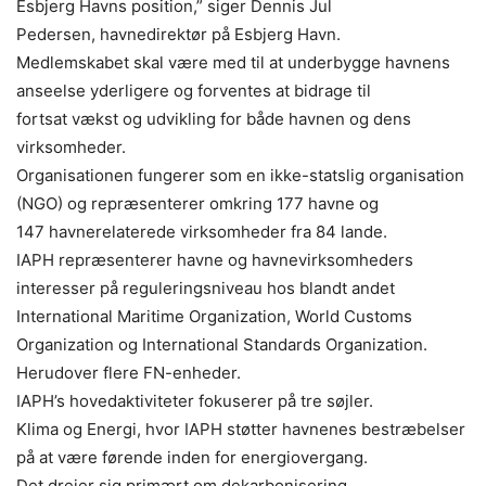
Esbjerg Havns position,” siger Dennis Jul
Pedersen, havnedirektør på Esbjerg Havn.
Medlemskabet skal være med til at underbygge havnens
anseelse yderligere og forventes at bidrage til
fortsat vækst og udvikling for både havnen og dens
virksomheder.
Organisationen fungerer som en ikke-statslig organisation
(NGO) og repræsenterer omkring 177 havne og
147 havnerelaterede virksomheder fra 84 lande.
IAPH repræsenterer havne og havnevirksomheders
interesser på reguleringsniveau hos blandt andet
International Maritime Organization, World Customs
Organization og International Standards Organization.
Herudover flere FN-enheder.
IAPH’s hovedaktiviteter fokuserer på tre søjler.
Klima og Energi, hvor IAPH støtter havnenes bestræbelser
på at være førende inden for energiovergang.
Det drejer sig primært om dekarbonisering,