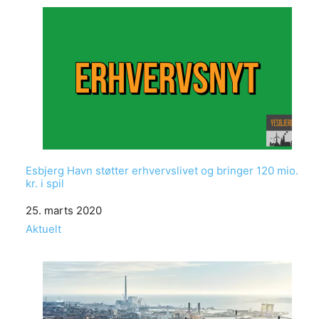
Esbjerg Havn støtter erhvervslivet og bringer 120 mio.
kr. i spil
Date
25. marts 2020
In relation to
Aktuelt