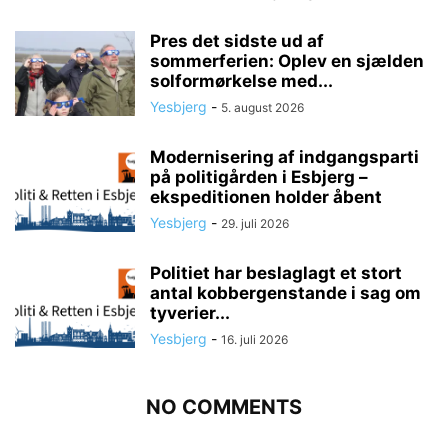
Pres det sidste ud af
sommerferien: Oplev en sjælden
solformørkelse med...
Yesbjerg
-
5. august 2026
Modernisering af indgangsparti
på politigården i Esbjerg –
ekspeditionen holder åbent
Yesbjerg
-
29. juli 2026
Politiet har beslaglagt et stort
antal kobbergenstande i sag om
tyverier...
Yesbjerg
-
16. juli 2026
NO COMMENTS