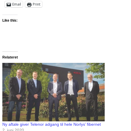
Email
Print
Like this:
Relateret
Ny aftale giver Telenor adgang til hele Norlys’ fibernet
2. juni 2020