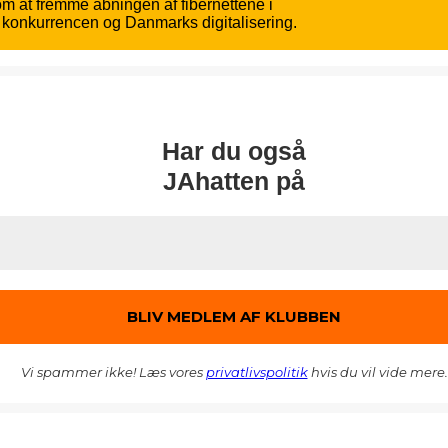
m at fremme åbningen af fibernettene i
e konkurrencen og Danmarks digitalisering.
Har du også
JAhatten på
Vi spammer ikke! Læs vores
privatlivspolitik
hvis du vil vide mere.