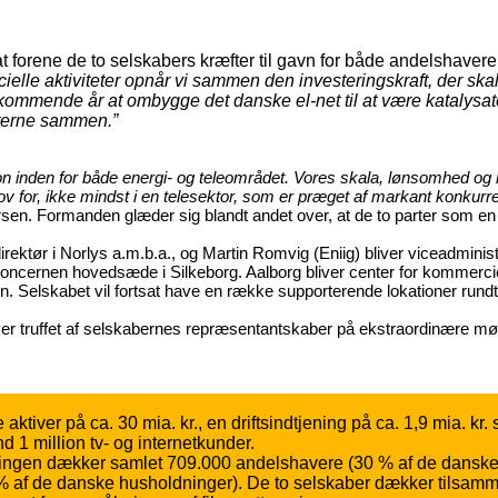
 at forene de to selskabers kræfter til gavn for både andelshave
le aktiviteter opnår vi sammen den investeringskraft, der skal til
mmende år at ombygge det danske el-net til at være katalysator f
æfterne sammen.”
on inden for både energi- og teleområdet. Vores skala, lønsomhed og k
 for, ikke mindst i en telesektor, som er præget af markant konkurren
en. Formanden glæder sig blandt andet over, at de to parter som en del
irektør i Norlys a.m.b.a., og Martin Romvig (Eniig) bliver viceadmin
koncernen hovedsæde i Silkeborg. Aalborg bliver center for kommercie
ngen. Selskabet vil fortsat have en række supporterende lokationer rundt
liver truffet af selskabernes repræsentantskaber på ekstraordinære
 aktiver på ca. 30 mia. kr., en driftsindtjening på ca. 1,9 mia. kr
1 million tv- og internetkunder.
rsyningen dækker samlet 709.000 andelshavere (30 % af de dans
 % af de danske husholdninger). De to selskaber dækker tilsam