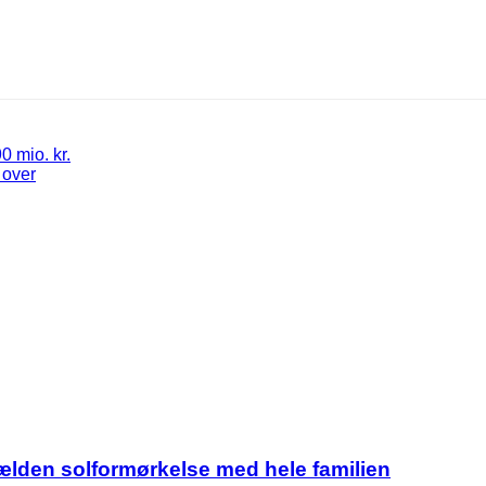
0 mio. kr.
 over
jælden solformørkelse med hele familien