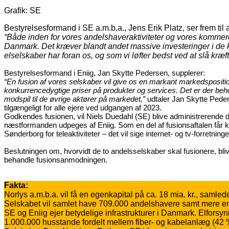
Grafik: SE
Bestyrelsesformand i SE a.m.b.a., Jens Erik Platz, ser frem til
“Både inden for vores andelshaveraktiviteter og vores kommerciel
Danmark. Det kræver blandt andet massive investeringer i de ko
elselskaber har foran os, og som vi løfter bedst ved at slå kr
Bestyrelsesformand i Eniig, Jan Skytte Pedersen, supplerer:
“En fusion af vores selskaber vil give os en markant markedspositi
konkurrencedygtige priser på produkter og services. Det er der behov
modspil til de øvrige aktører på markedet,”
udtaler Jan Skytte Peders
tilgængeligt for alle ejere ved udgangen af 2023.
Godkendes fusionen, vil Niels Duedahl (SE) blive administrerende d
næstformanden udpeges af Eniig. Som en del af fusionsaftalen får 
Sønderborg for teleaktiviteter – det vil sige internet- og tv-forretni
Beslutningen om, hvorvidt de to andelsselskaber skal fusionere, b
behandle fusionsanmodningen.
Fakta:
Norlys a.m.b.a. vil få en egenkapital på ca. 18 mia. kr., samlede
Selskabet vil samlet have 709.000 andelshavere samt mere end 
SE og Eniig ejer betydelige infrastrukturer i Danmark. Elfo
1.000.000 husstande fordelt mellem fiber- og kabelanlæg (42