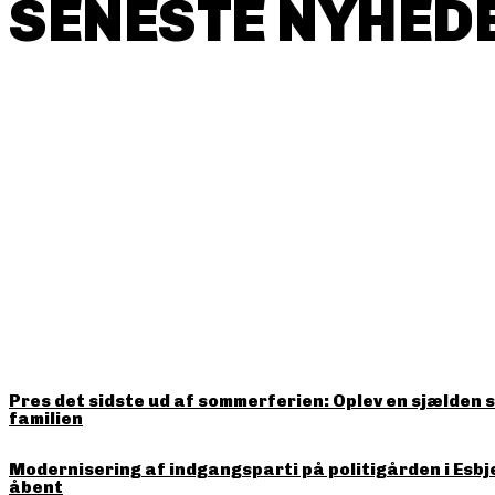
SENESTE NYHEDE
HITTER LIGE NU
Pres det sidste ud af sommerferien: Oplev en sjælden 
familien
Modernisering af indgangsparti på politigården i Esbj
åbent