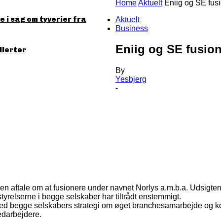
Home
Aktuelt
Eniig og SE fus
 i sag om tyverier fra
Aktuelt
Business
Eniig og SE fusion
llerter
By
Yesbjerg
-
en aftale om at fusionere under navnet Norlys a.m.b.a. Udsigten
tyrelserne i begge selskaber har tiltrådt enstemmigt.
med begge selskabers strategi om øget branchesamarbejde og kons
edarbejdere.