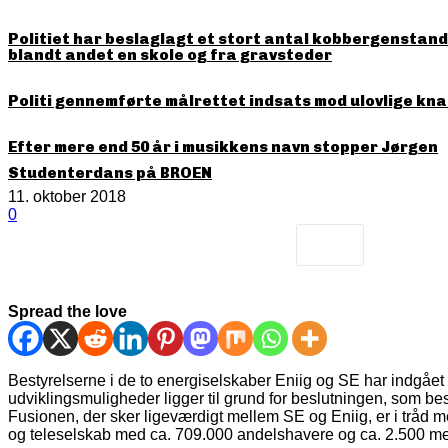
Politiet har beslaglagt et stort antal kobbergenstande
blandt andet en skole og fra gravsteder
Politi gennemførte målrettet indsats mod ulovlige kna
Efter mere end 50 år i musikkens navn stopper Jørgen
Studenterdans på BROEN
11. oktober 2018
0
Spread the love
Bestyrelserne i de to energiselskaber Eniig og SE har indgået 
udviklingsmuligheder ligger til grund for beslutningen, som bes
Fusionen, der sker ligeværdigt mellem SE og Eniig, er i tråd 
og teleselskab med ca. 709.000 andelshavere og ca. 2.500 m