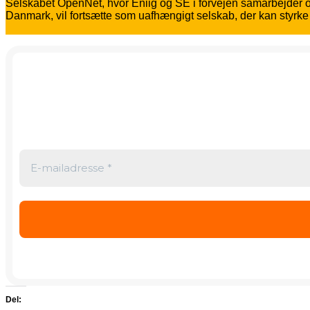
Selskabet OpenNet, hvor Eniig og SE i forvejen samarbejder o
Danmark, vil fortsætte som uafhængigt selskab, der kan styrk
Del: