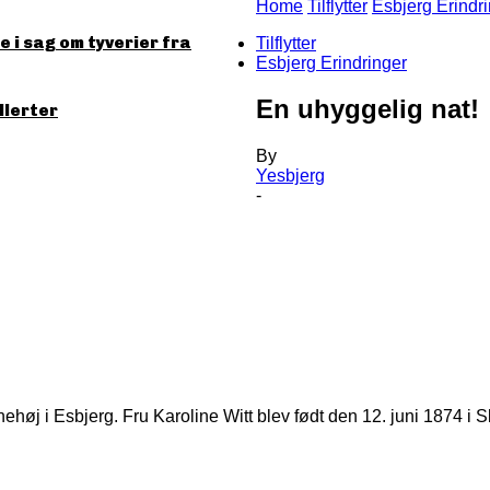
Home
Tilflytter
Esbjerg Erindr
 i sag om tyverier fra
Tilflytter
Esbjerg Erindringer
En uhyggelig nat!
llerter
By
Yesbjerg
-
vnehøj i Esbjerg. Fru Karoline Witt blev født den 12. juni 1874 