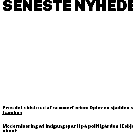
SENESTE NYHEDE
HITTER LIGE NU
Pres det sidste ud af sommerferien: Oplev en sjælden 
familien
Modernisering af indgangsparti på politigården i Esbj
åbent