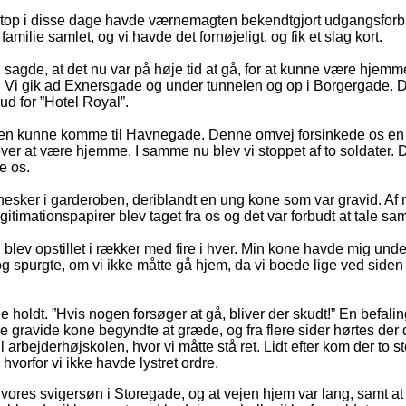
op i disse dage havde værnemagten bekendtgjort udgangsforbud,
amilie samlet, og vi havde det fornøjeligt, og fik et slag kort.
 sagde, at det nu var på høje tid at gå, for at kunne være hjem
ted. Vi gik ad Exnersgade og under tunnelen og op i Borgergade. 
ud for ”Hotel Royal”.
igen kunne komme til Havnegade. Denne omvej forsinkede os en 
over at være hjemme. I samme nu blev vi stoppet af to soldater. 
e os.
mennesker i garderoben, deriblandt en ung kone som var gravid. 
egitimationspapirer blev taget fra os og det var forbudt at tale s
i blev opstillet i rækker med fire i hver. Min kone havde mig u
purgte, om vi ikke måtte gå hjem, da vi boede lige ved siden af
 holdt. ”Hvis nogen forsøger at gå, bliver der skudt!” En befali
nge gravide kone begyndte at græde, og fra flere sider hørtes der
jderhøjskolen, hvor vi måtte stå ret. Lidt efter kom der to sto
, hvorfor vi ikke havde lystret ordre.
 vores svigersøn i Storegade, og at vejen hjem var lang, samt at 