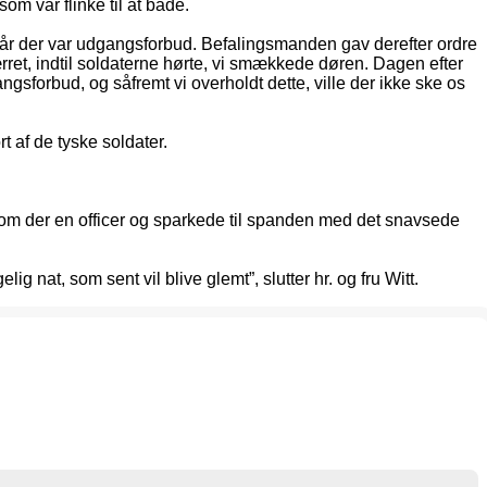
om var flinke til at bade.
, når der var udgangsforbud. Befalingsmanden gav derefter ordre
pærret, indtil soldaterne hørte, vi smækkede døren. Dagen efter
gsforbud, og såfremt vi overholdt dette, ville der ikke ske os
t af de tyske soldater.
 kom der en officer og sparkede til spanden med det snavsede
 nat, som sent vil blive glemt”, slutter hr. og fru Witt.