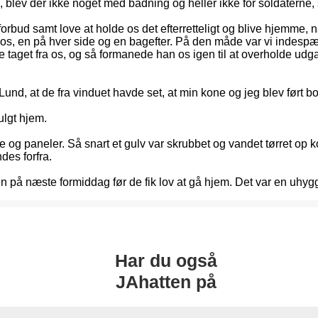
 blev der ikke noget med badning og heller ikke for soldaterne, s
s forbud samt love at holde os det efterretteligt og blive hjemme
oran os, en på hver side og en bagefter. På den måde var vi indes
taget fra os, og så formanede han os igen til at overholde udgan
d, at de fra vinduet havde set, at min kone og jeg blev ført bor
lgt hjem.
e og paneler. Så snart et gulv var skrubbet og vandet tørret op
des forfra.
på næste formiddag før de fik lov at gå hjem. Det var en uhyggelig
Har du også
JAhatten på