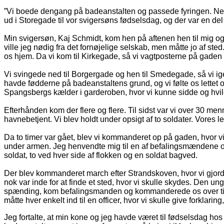
”Vi boede dengang på badeanstalten og passede fyringen. Net
ud i Storegade til vor svigersøns fødselsdag, og der var en del f
Min svigersøn, Kaj Schmidt, kom hen på aftenen hen til mig og
ville jeg nødig fra det fornøjelige selskab, men måtte jo af s
os hjem. Da vi kom til Kirkegade, så vi vagtposterne på gaden 
Vi svingede ned til Borgergade og hen til Smedegade, så vi 
havde fødderne på badeanstaltens grund, og vi følte os lettet 
Spangsbergs kælder i garderoben, hvor vi kunne sidde og hvil
Efterhånden kom der flere og flere. Til sidst var vi over 30 
havnebetjent. Vi blev holdt under opsigt af to soldater. Vores l
Da to timer var gået, blev vi kommanderet op på gaden, hvor v
under armen. Jeg henvendte mig til en af befalingsmændene og s
soldat, to ved hver side af flokken og en soldat bagved.
Der blev kommanderet march efter Strandskoven, hvor vi gjorde
nok var inde for at finde et sted, hvor vi skulle skydes. Den u
spænding, kom befalingsmanden og kommanderede os over til arbe
måtte hver enkelt ind til en officer, hvor vi skulle give forklaring
Jeg fortalte, at min kone og jeg havde været til fødselsdag hos