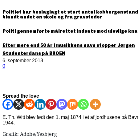
Politiet har beslaglagt et stort antal kobbergenstande
blandt andet en skole og fra gravsteder
Politi gennemførte målrettet indsats mod ulovlige kna
Efter mere end 50 år i musikkens navn stopper Jørgen
Studenterdans på BROEN
6. september 2018
0
Spread the love
E. Th. Witt blev født den 1. maj 1874 i et af jordhusene på Ba
1944.
Grafik: Adobe/Yesbjerg