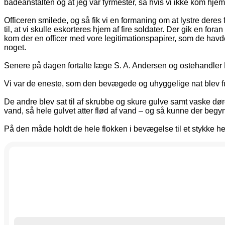
badeanstalten og at jeg var fyrmester, så hvis vi ikke kom hjem,
Officeren smilede, og så fik vi en formaning om at lystre dere
til, at vi skulle eskorteres hjem af fire soldater. Der gik en f
kom der en officer med vore legitimationspapirer, som de havde 
noget.
Senere på dagen fortalte læge S. A. Andersen og ostehandler Lun
Vi var de eneste, som den bevægede og uhyggelige nat blev fu
De andre blev sat til af skrubbe og skure gulve samt vaske dør
vand, så hele gulvet atter flød af vand – og så kunne der begyn
På den måde holdt de hele flokken i bevægelse til et stykke hen 