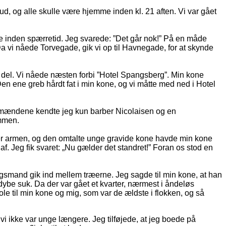
 og alle skulle være hjemme inden kl. 21 aften. Vi var gået
me inden spærretid. Jeg svarede: ”Det går nok!” På en måde
Da vi nåede Torvegade, gik vi op til Havnegade, for at skynde
del. Vi nåede næsten forbi ”Hotel Spangsberg”. Min kone
Den ene greb hårdt fat i min kone, og vi måtte med ned i Hotel
Af mændene kendte jeg kun barber Nicolaisen og en
ammen.
nder armen, og den omtalte unge gravide kone havde min kone
. Jeg fik svaret: „Nu gælder det standret!” Foran os stod en
ngsmand gik ind mellem træerne. Jeg sagde til min kone, at han
 dybe suk. Da der var gået et kvarter, nærmest i åndeløs
le til min kone og mig, som var de ældste i flokken, og så
vi ikke var unge længere. Jeg tilføjede, at jeg boede på