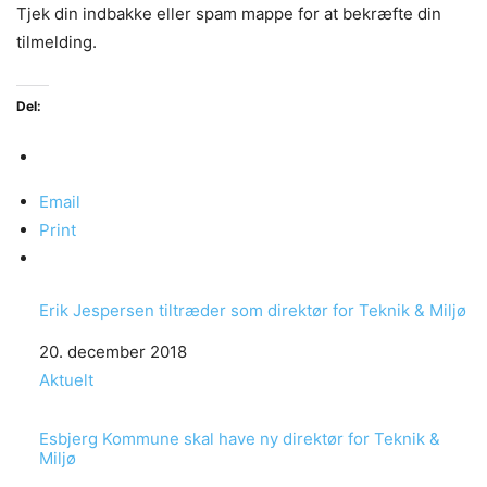
Tjek din indbakke eller spam mappe for at bekræfte din
tilmelding.
Del:
Email
Print
Erik Jespersen tiltræder som direktør for Teknik & Miljø
Date
20. december 2018
In relation to
Aktuelt
Esbjerg Kommune skal have ny direktør for Teknik &
Miljø