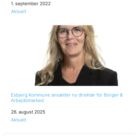
Date
1. september 2022
In relation to
Aktuelt
Esbjerg Kommune ansætter ny direktør for Borger &
Arbejdsmarked
Date
26. august 2025
In relation to
Aktuelt