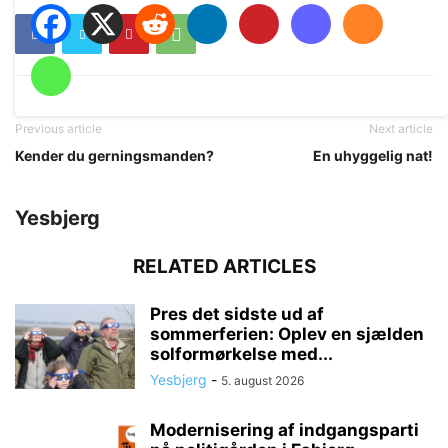
Previous article
Next article
Kender du gerningsmanden?
En uhyggelig nat!
Yesbjerg
RELATED ARTICLES
Pres det sidste ud af
sommerferien: Oplev en sjælden
solformørkelse med...
Yesbjerg
-
5. august 2026
Modernisering af indgangsparti