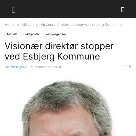
Home
Aktuelt
Visionær direktør stopper ved Esbjerg Kommune
Aktuelt
Lokalpolitik
Yesbjergenser
Visionær direktør stopper
ved Esbjerg Kommune
0
By
Yesbjerg
-
5. september 2018