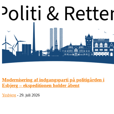
Modernisering af indgangsparti på politigården i
Esbjerg – ekspeditionen holder åbent
Yesbjerg
-
29. juli 2026