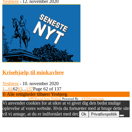
Yesbjerg
-
12. november 2020
Krisehjælp til minkavlere
Yesbjerg
-
10. november 2020
1
...
61
62
63
...
137
Page 62 of 137
© Alle rettigheder tilhører Yesbjerg
WP2Social Auto Publish
Powered By :
XYZScripts.com
Vi anvender cookies for at sikre at vi giver dig den bedst mulige
oplevelse af vores website. Hvis du fortsætter med at bruge dette site
vil vi antage, at du er indforstået med det.
Ok
Privatlivspolitik