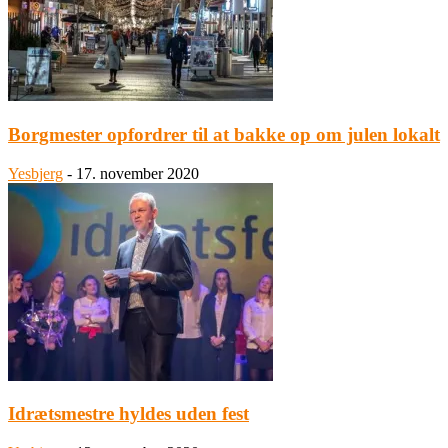
Borgmester opfordrer til at bakke op om julen lokalt
Yesbjerg
-
17. november 2020
Idrætsmestre hyldes uden fest