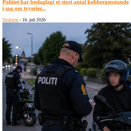
Politiet har beslaglagt et stort antal kobbergenstande
i sag om tyverier...
Yesbjerg
-
16. juli 2026