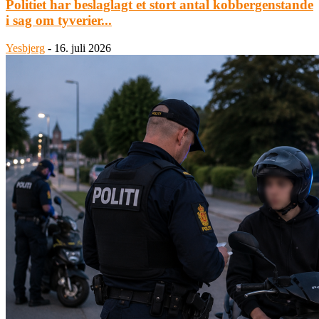
Politiet har beslaglagt et stort antal kobbergenstande
i sag om tyverier...
Yesbjerg
-
16. juli 2026