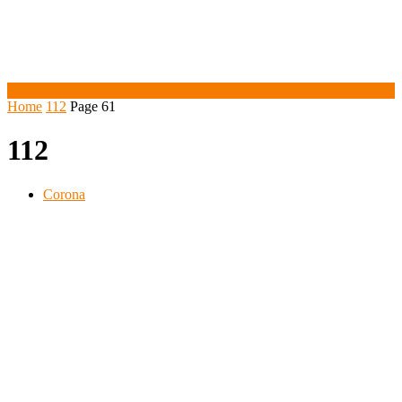
Home
112
Page 61
112
Corona