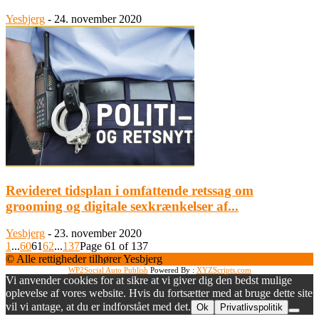
Yesbjerg
-
24. november 2020
Revideret tidsplan i omfattende retssag om
grooming og digitale sexkrænkelser af...
Yesbjerg
-
23. november 2020
1
...
60
61
62
...
137
Page 61 of 137
© Alle rettigheder tilhører Yesbjerg
WP2Social Auto Publish
Powered By :
XYZScripts.com
Vi anvender cookies for at sikre at vi giver dig den bedst mulige
oplevelse af vores website. Hvis du fortsætter med at bruge dette site
vil vi antage, at du er indforstået med det.
Ok
Privatlivspolitik