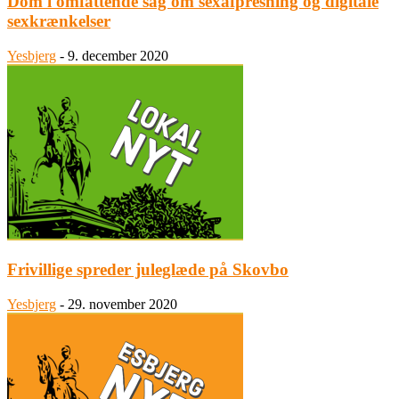
Dom i omfattende sag om sexafpresning og digitale
sexkrænkelser
Yesbjerg
-
9. december 2020
Frivillige spreder juleglæde på Skovbo
Yesbjerg
-
29. november 2020