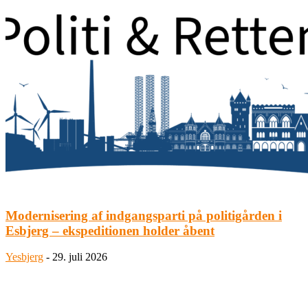
Modernisering af indgangsparti på politigården i
Esbjerg – ekspeditionen holder åbent
Yesbjerg
-
29. juli 2026