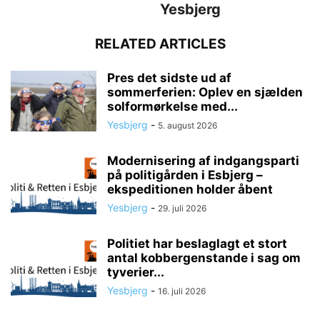
Yesbjerg
RELATED ARTICLES
Pres det sidste ud af
sommerferien: Oplev en sjælden
solformørkelse med...
Yesbjerg
-
5. august 2026
Modernisering af indgangsparti
på politigården i Esbjerg –
ekspeditionen holder åbent
Yesbjerg
-
29. juli 2026
Politiet har beslaglagt et stort
antal kobbergenstande i sag om
tyverier...
Yesbjerg
-
16. juli 2026