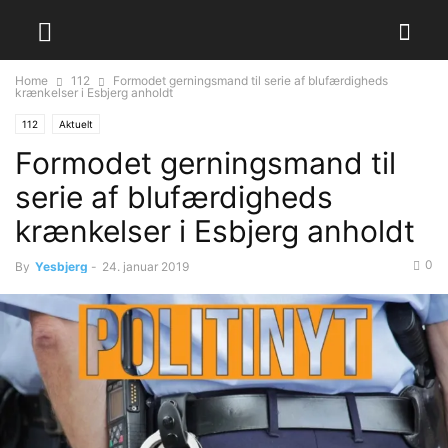
Home
112
Formodet gerningsmand til serie af blufærdigheds
krænkelser i Esbjerg anholdt
112
Aktuelt
Formodet gerningsmand til
serie af blufærdigheds
krænkelser i Esbjerg anholdt
0
By
Yesbjerg
-
24. januar 2019