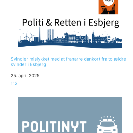
Svindler mislykket med at franarre dankort fra to ældre
kvinder i Esbjerg
Date
25. april 2025
In relation to
112