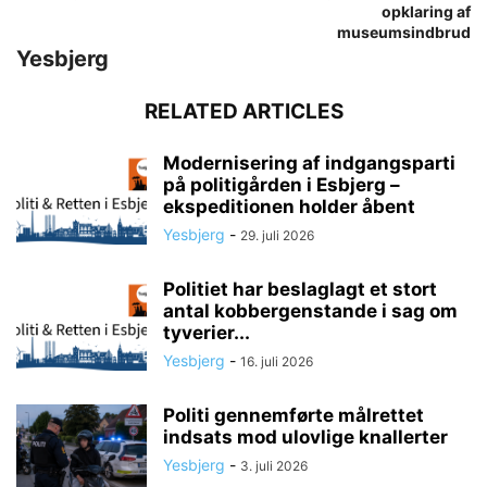
opklaring af
museumsindbrud
Yesbjerg
RELATED ARTICLES
Modernisering af indgangsparti
på politigården i Esbjerg –
ekspeditionen holder åbent
Yesbjerg
-
29. juli 2026
Politiet har beslaglagt et stort
antal kobbergenstande i sag om
tyverier...
Yesbjerg
-
16. juli 2026
Politi gennemførte målrettet
indsats mod ulovlige knallerter
Yesbjerg
-
3. juli 2026