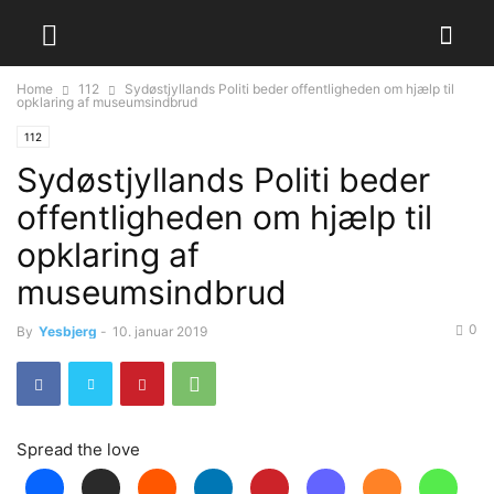
Home
112
Sydøstjyllands Politi beder offentligheden om hjælp til
opklaring af museumsindbrud
112
Sydøstjyllands Politi beder
offentligheden om hjælp til
opklaring af
museumsindbrud
0
By
Yesbjerg
-
10. januar 2019
Spread the love