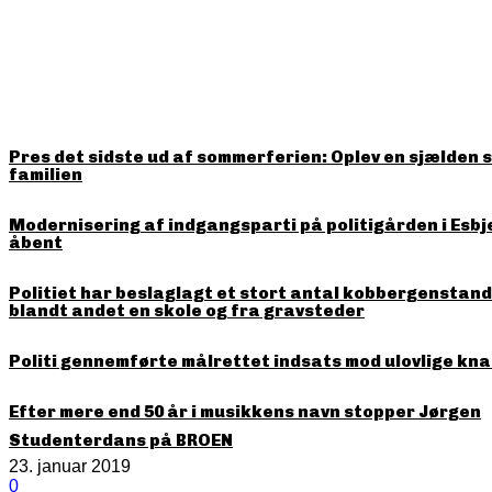
HITTER LIGE NU
Pres det sidste ud af sommerferien: Oplev en sjælden 
familien
Modernisering af indgangsparti på politigården i Esbj
åbent
Politiet har beslaglagt et stort antal kobbergenstande
blandt andet en skole og fra gravsteder
Politi gennemførte målrettet indsats mod ulovlige kna
Efter mere end 50 år i musikkens navn stopper Jørgen
Studenterdans på BROEN
23. januar 2019
0