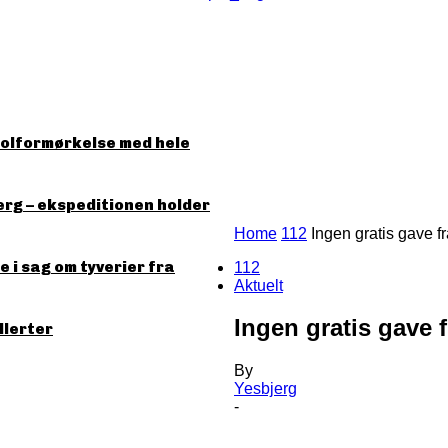
solformørkelse med hele
erg – ekspeditionen holder
Home
112
Ingen gratis gave fr
 i sag om tyverier fra
112
Aktuelt
Ingen gratis gave f
llerter
By
Yesbjerg
-