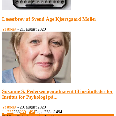
Læserbrev af Svend Åge Kjærsgaard Møller
Yesbjerg
-
21. august 2020
Susanne S. Pedersen genudnævnt til institutleder for
Institut for Psykologi på...
Yesbjerg
-
20. august 2020
1
...
237
238
239
...
494
Page 238 of 494