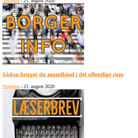
Yesbjerg
-
21. august 2020
Sådan bruger du mundbind i det offentlige rum
Yesbjerg
-
21. august 2020