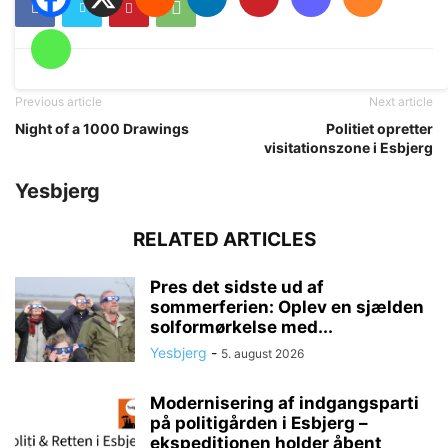
Previous article
Next article
Night of a 1000 Drawings
Politiet opretter
visitationszone i Esbjerg
Yesbjerg
RELATED ARTICLES
Pres det sidste ud af
sommerferien: Oplev en sjælden
solformørkelse med...
Yesbjerg
-
5. august 2026
Modernisering af indgangsparti
på politigården i Esbjerg –
ekspeditionen holder åbent