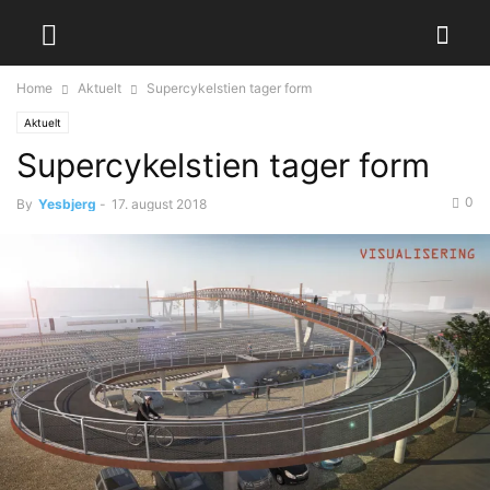
Home
Aktuelt
Supercykelstien tager form
Aktuelt
Supercykelstien tager form
0
By
Yesbjerg
-
17. august 2018