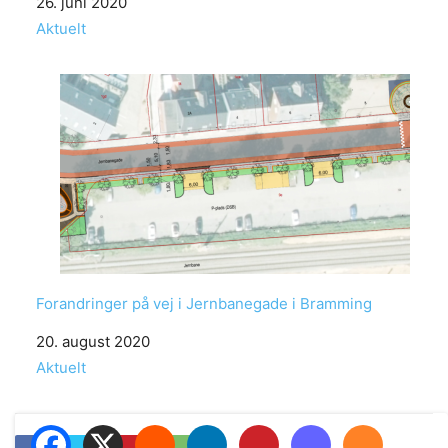
Date
26. juni 2020
In relation to
Aktuelt
Forandringer på vej i Jernbanegade i Bramming
Date
20. august 2020
In relation to
Aktuelt