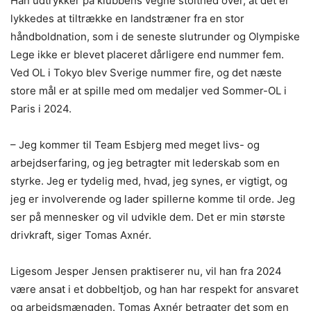
Han udtrykker på klubbens vegne stolthed over, at det er
lykkedes at tiltrække en landstræner fra en stor
håndboldnation, som i de seneste slutrunder og Olympiske
Lege ikke er blevet placeret dårligere end nummer fem.
Ved OL i Tokyo blev Sverige nummer fire, og det næste
store mål er at spille med om medaljer ved Sommer-OL i
Paris i 2024.
– Jeg kommer til Team Esbjerg med meget livs- og
arbejdserfaring, og jeg betragter mit lederskab som en
styrke. Jeg er tydelig med, hvad, jeg synes, er vigtigt, og
jeg er involverende og lader spillerne komme til orde. Jeg
ser på mennesker og vil udvikle dem. Det er min største
drivkraft, siger Tomas Axnér.
Ligesom Jesper Jensen praktiserer nu, vil han fra 2024
være ansat i et dobbeltjob, og han har respekt for ansvaret
og arbejdsmængden. Tomas Axnér betragter det som en