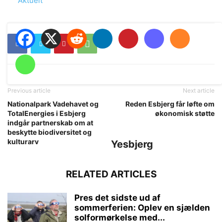
In relation to
Aktuelt
Previous article
Next article
Nationalpark Vadehavet og
Reden Esbjerg får løfte om
TotalEnergies i Esbjerg
økonomisk støtte
indgår partnerskab om at
beskytte biodiversitet og
kulturarv
Yesbjerg
RELATED ARTICLES
Pres det sidste ud af
sommerferien: Oplev en sjælden
solformørkelse med...