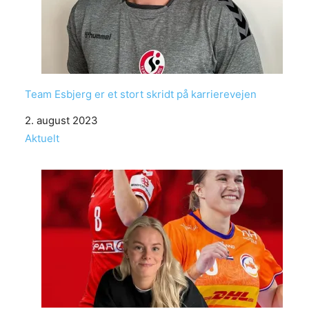
Team Esbjerg er et stort skridt på karrierevejen
Date
2. august 2023
In relation to
Aktuelt