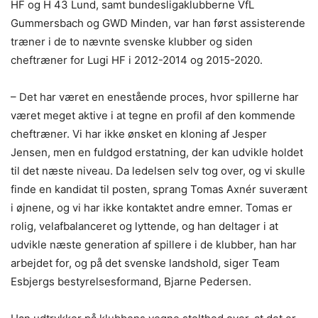
HF og H 43 Lund, samt bundesligaklubberne VfL
Gummersbach og GWD Minden, var han først assisterende
træner i de to nævnte svenske klubber og siden
cheftræner for Lugi HF i 2012-2014 og 2015-2020.
– Det har været en enestående proces, hvor spillerne har
været meget aktive i at tegne en profil af den kommende
cheftræner. Vi har ikke ønsket en kloning af Jesper
Jensen, men en fuldgod erstatning, der kan udvikle holdet
til det næste niveau. Da ledelsen selv tog over, og vi skulle
finde en kandidat til posten, sprang Tomas Axnér suverænt
i øjnene, og vi har ikke kontaktet andre emner. Tomas er
rolig, velafbalanceret og lyttende, og han deltager i at
udvikle næste generation af spillere i de klubber, han har
arbejdet for, og på det svenske landshold, siger Team
Esbjergs bestyrelsesformand, Bjarne Pedersen.