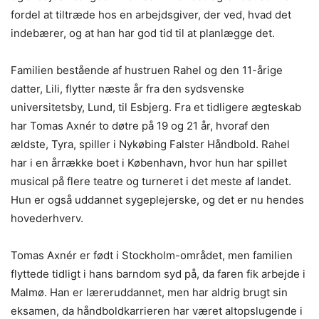
fordel at tiltræde hos en arbejdsgiver, der ved, hvad det
indebærer, og at han har god tid til at planlægge det.
Familien bestående af hustruen Rahel og den 11-årige
datter, Lili, flytter næste år fra den sydsvenske
universitetsby, Lund, til Esbjerg. Fra et tidligere ægteskab
har Tomas Axnér to døtre på 19 og 21 år, hvoraf den
ældste, Tyra, spiller i Nykøbing Falster Håndbold. Rahel
har i en årrække boet i København, hvor hun har spillet
musical på flere teatre og turneret i det meste af landet.
Hun er også uddannet sygeplejerske, og det er nu hendes
hovederhverv.
Tomas Axnér er født i Stockholm-området, men familien
flyttede tidligt i hans barndom syd på, da faren fik arbejde i
Malmø. Han er læreruddannet, men har aldrig brugt sin
eksamen, da håndboldkarrieren har været altopslugende i