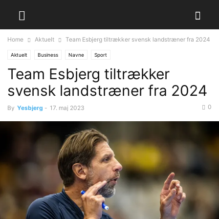
Home
Aktuelt
Team Esbjerg tiltrækker svensk landstræner fra 2024
Aktuelt
Business
Navne
Sport
Team Esbjerg tiltrækker
svensk landstræner fra 2024
0
By
Yesbjerg
-
17. maj 2023