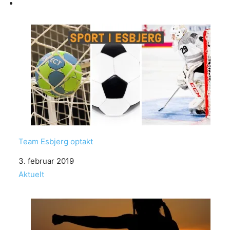
Team Esbjerg optakt
Date
3. februar 2019
In relation to
Aktuelt