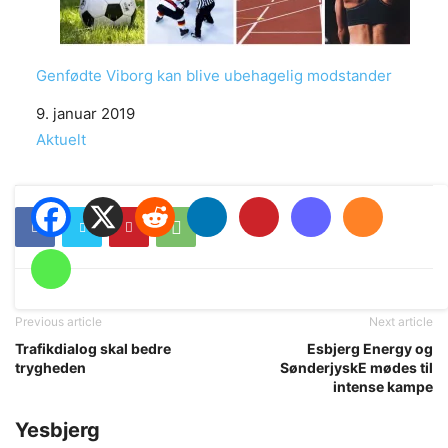
Genfødte Viborg kan blive ubehagelig modstander
Date
9. januar 2019
In relation to
Aktuelt
Previous article
Next article
Trafikdialog skal bedre
Esbjerg Energy og
trygheden
SønderjyskE mødes til
intense kampe
Yesbjerg