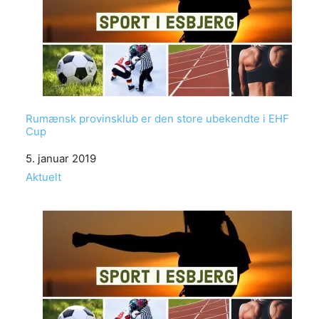
Rumænsk provinsklub er den store ubekendte i EHF
Cup
Date
5. januar 2019
In relation to
Aktuelt