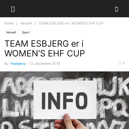
Home
Aktuelt
TEAM ESBJERG er i WOMEN’S EHF CUP
Aktuelt
Sport
TEAM ESBJERG er i
WOMEN’S EHF CUP
0
By
Yesbjerg
-
12. december 2018