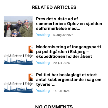
RELATED ARTICLES
Pres det sidste ud af
sommerferien: Oplev en sjælden
solformørkelse med...
Yesbjerg
-
5. august 2026
Modernisering af indgangsparti
på politigården i Esbjerg –
ekspeditionen holder åbent
Yesbjerg
-
29. juli 2026
Politiet har beslaglagt et stort
antal kobbergenstande i sag om
tyverier...
Yesbjerg
-
16. juli 2026
NO COMMENTS