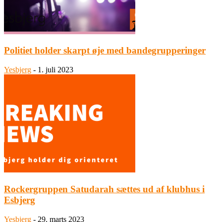
Politiet holder skarpt øje med bandegrupperinger
Yesbjerg
-
1. juli 2023
Rockergruppen Satudarah sættes ud af klubhus i
Esbjerg
Yesbjerg
-
29. marts 2023