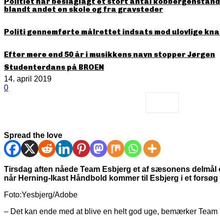
Politiet har beslaglagt et stort antal kobbergenstande
blandt andet en skole og fra gravsteder
Politi gennemførte målrettet indsats mod ulovlige kna
Efter mere end 50 år i musikkens navn stopper Jørgen
Studenterdans på BROEN
14. april 2019
0
Spread the love
Tirsdag aften nåede Team Esbjerg et af sæsonens delmål og
når Herning-Ikast Håndbold kommer til Esbjerg i et forsøg
Foto:Yesbjerg/Adobe
– Det kan ende med at blive en helt god uge, bemærker Team