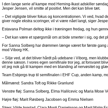
I den lange serie af kampe mod Herning-Ikast adskiller sønda
Jesper Jensen, vil smitte af positivt. Men det kan blive tæt.
– Det vigtigste bliver fokus og koncentrationen. Vi ved, hvad
giver nogle ekstra scoringer, vil vi være nået langt, siger Jesp
Estavana Polman deltog ikke i træningen fredag, og hun gennemg
– Det kan være et spørgsmål om at bide smerter i sig, og det pl
For Sanna Solberg har drømmen længe været for første gang at s
mod Viborg HK.
– Silje ved, at det bliver hårdt på udebane i Viborg, men klubb
denne sæson. I vores egen semifinale tror jeg, at forsvaret blive
vil jeg nok gå til kampen med en blanding af nervøsitet og glæ
Team Esbjergs trup til semifinalen i EHF Cup, anden kamp, mo
Målmænd: Sandra Toft og Rikke Granlund
Venstre fløj: Sanna Solberg, Elma Halilcevic og Maria Mose V
Højre fløj: Marit Røsberg Jacobsen og Emma Nielsen
Streg: Vilde Ingstad, Clara Monti Danielsson og Marit Malm Fr