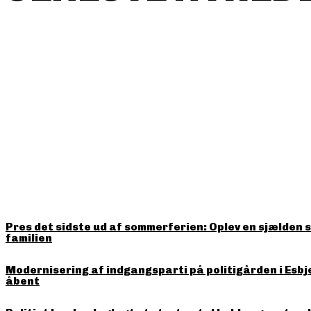
HITTER LIGE NU
Pres det sidste ud af sommerferien: Oplev en sjælden 
familien
Modernisering af indgangsparti på politigården i Esbj
åbent