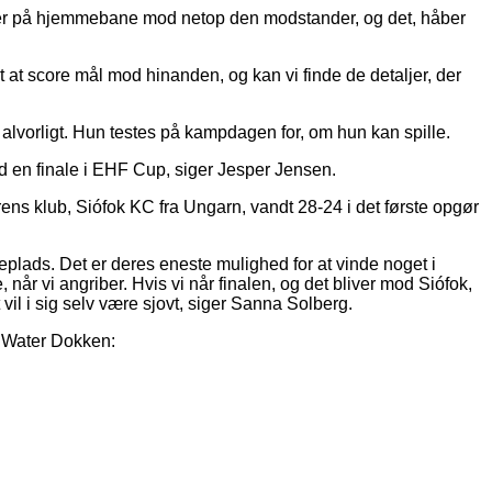
ller på hjemmebane mod netop den modstander, og det, håber
 at score mål mod hinanden, og kan vi finde de detaljer, der
alvorligt. Hun testes på kampdagen for, om hun kan spille.
ed en finale i EHF Cup, siger Jesper Jensen.
ens klub, Siófok KC fra Ungarn, vandt 28-24 i det første opgør
eplads. Det er deres eneste mulighed for at vinde noget i
 når vi angriber. Hvis vi når finalen, og det bliver mod Siófok,
 vil i sig selv være sjovt, siger Sanna Solberg.
e Water Dokken: