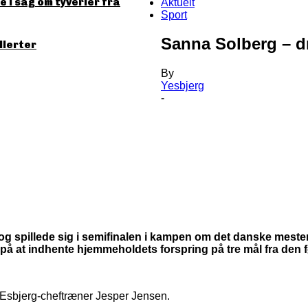
 i sag om tyverier fra
Aktuelt
Sport
Sanna Solberg – d
llerter
By
Yesbjerg
-
 spillede sig i semifinalen i kampen om det danske mesters
 på at indhente hjemmeholdets forspring på tre mål fra den 
 Esbjerg-cheftræner Jesper Jensen.