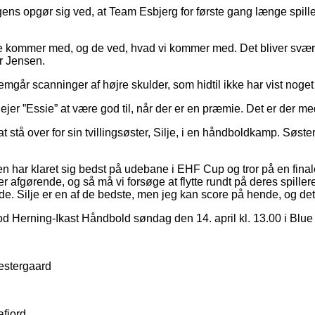
gens opgør sig ved, at Team Esbjerg for første gang længe spi
 de kommer med, og de ved, hvad vi kommer med. Det bliver svært
er Jensen.
år scanninger af højre skulder, som hidtil ikke har vist noget 
ejer ”Essie” at være god til, når der er en præmie. Det er der m
tå over for sin tvillingsøster, Silje, i en håndboldkamp. Søster
en har klaret sig bedst på udebane i EHF Cup og tror på en final
r afgørende, og så må vi forsøge at flytte rundt på deres spillere,
de. Silje er en af de bedste, men jeg kan score på hende, og det
d Herning-Ikast Håndbold søndag den 14. april kl. 13.00 i Blu
estergaard
afjord