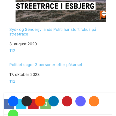
Syd- og Sønderjyllands Politi har stort fokus på
streetrace
Date
3. august 2020
In relation to
112
Politiet søger 3 personer efter påkørsel
Date
17. oktober 2023
In relation to
112