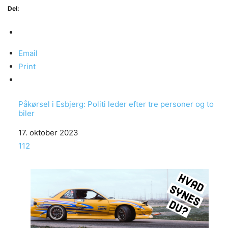
Del:
Email
Print
Påkørsel i Esbjerg: Politi leder efter tre personer og to
biler
Date
17. oktober 2023
In relation to
112