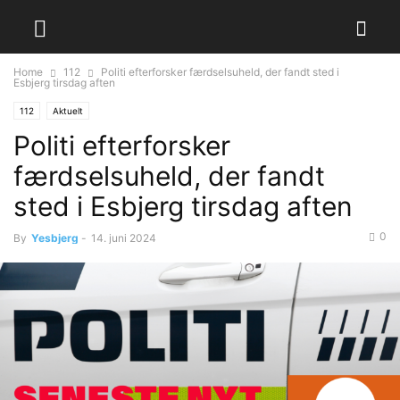
Home
112
Politi efterforsker færdselsuheld, der fandt sted i
Esbjerg tirsdag aften
112
Aktuelt
Politi efterforsker
færdselsuheld, der fandt
sted i Esbjerg tirsdag aften
0
By
Yesbjerg
-
14. juni 2024