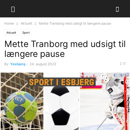
Home
Aktuelt
Mette Tranborg med udsigt til længere pause
Aktuelt
Sport
Mette Tranborg med udsigt til
længere pause
0
By
Yesbjerg
-
24. august 2023