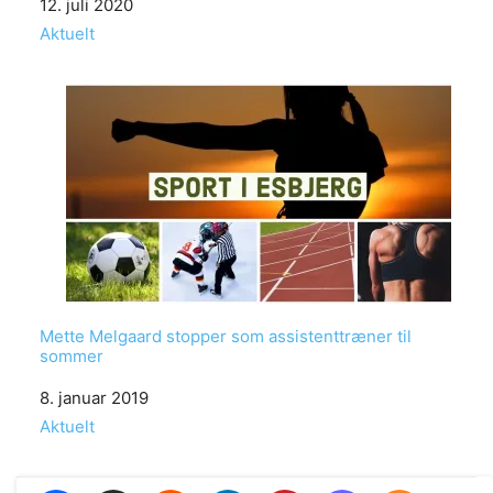
Date
12. juli 2020
In relation to
Aktuelt
Mette Melgaard stopper som assistenttræner til
sommer
Date
8. januar 2019
In relation to
Aktuelt