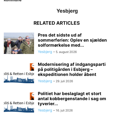
Yesbjerg
RELATED ARTICLES
Pres det sidste ud af
sommerferien: Oplev en sjælden
solformørkelse med...
Yesbjerg
-
5. august 2026
Modernisering af indgangsparti
på politigården i Esbjerg –
ekspeditionen holder åbent
Yesbjerg
-
29. juli 2026
Politiet har beslaglagt et stort
antal kobbergenstande i sag om
tyverier...
Yesbjerg
-
16. juli 2026