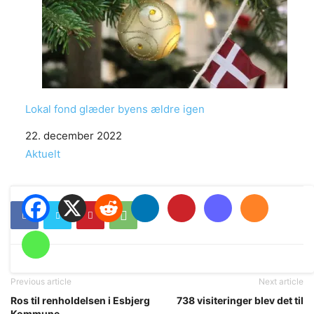
Lokal fond glæder byens ældre igen
Date
22. december 2022
In relation to
Aktuelt
Previous article
Next article
Ros til renholdelsen i Esbjerg
738 visiteringer blev det til
Kommune