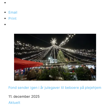
Email
Print
Fond sender igen i år julegaver til beboere på plejehjem
Date
11. december 2025
In relation to
Aktuelt