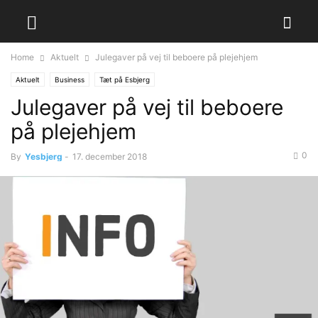
Home
Aktuelt
Julegaver på vej til beboere på plejehjem
Aktuelt
Business
Tæt på Esbjerg
Julegaver på vej til beboere
på plejehjem
0
By
Yesbjerg
-
17. december 2018