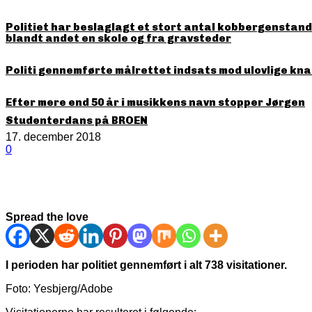
Politiet har beslaglagt et stort antal kobbergenstande
blandt andet en skole og fra gravsteder
Politi gennemførte målrettet indsats mod ulovlige kna
Efter mere end 50 år i musikkens navn stopper Jørgen
Studenterdans på BROEN
17. december 2018
0
Spread the love
I perioden har politiet gennemført i alt 738 visitationer.
Foto: Yesbjerg/Adobe