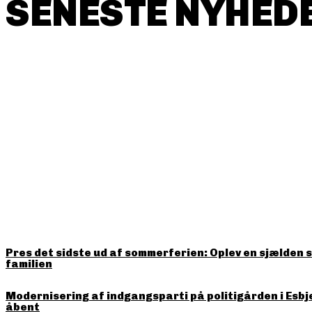
SENESTE NYHEDE
HITTER LIGE NU
Pres det sidste ud af sommerferien: Oplev en sjælden 
familien
Modernisering af indgangsparti på politigården i Esbj
åbent