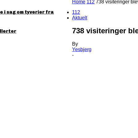
Home
112
738 visiteringer blev
 i sag om tyverier fra
112
Aktuelt
738 visiteringer ble
llerter
By
Yesbjerg
-