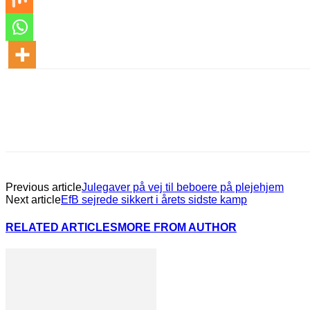
Previous article
Julegaver på vej til beboere på plejehjem
Next article
EfB sejrede sikkert i årets sidste kamp
RELATED ARTICLES
MORE FROM AUTHOR