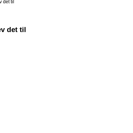
 det til
v det til