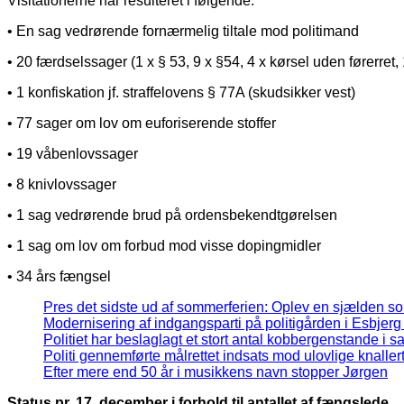
Visitationerne har resulteret i følgende:
• En sag vedrørende fornærmelig tiltale mod politimand
• 20 færdselssager (1 x § 53, 9 x §54, 4 x kørsel uden førerret,
• 1 konfiskation jf. straffelovens § 77A (skudsikker vest)
• 77 sager om lov om euforiserende stoffer
• 19 våbenlovssager
• 8 knivlovssager
• 1 sag vedrørende brud på ordensbekendtgørelsen
• 1 sag om lov om forbud mod visse dopingmidler
• 34 års fængsel
Pres det sidste ud af sommerferien: Oplev en sjælden so
Modernisering af indgangsparti på politigården i Esbjerg
Politiet har beslaglagt et stort antal kobbergenstande i s
Politi gennemførte målrettet indsats mod ulovlige knaller
Efter mere end 50 år i musikkens navn stopper Jørgen
Status pr. 17. december i forhold til antallet af fængslede.