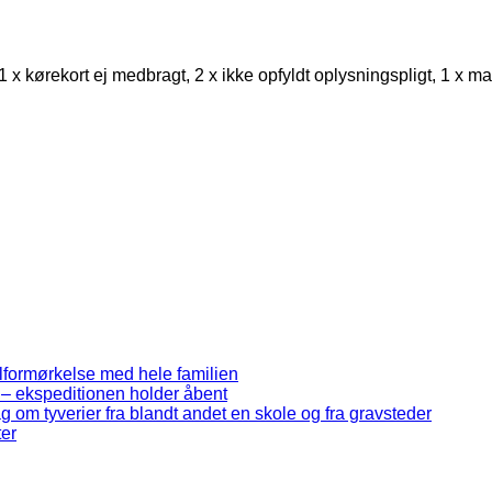
 1 x kørekort ej medbragt, 2 x ikke opfyldt oplysningspligt, 1 x m
lformørkelse med hele familien
 – ekspeditionen holder åbent
ag om tyverier fra blandt andet en skole og fra gravsteder
ter