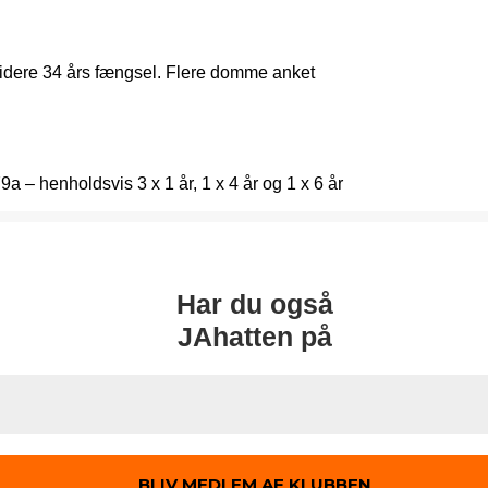
 videre 34 års fængsel. Flere domme anket
a – henholdsvis 3 x 1 år, 1 x 4 år og 1 x 6 år
Har du også
JAhatten på