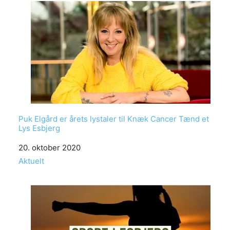
Puk Elgård er årets lystaler til Knæk Cancer Tænd et
Lys Esbjerg
Date
20. oktober 2020
In relation to
Aktuelt