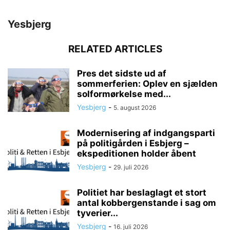
Yesbjerg
RELATED ARTICLES
Pres det sidste ud af
sommerferien: Oplev en sjælden
solformørkelse med...
Yesbjerg
-
5. august 2026
Modernisering af indgangsparti
på politigården i Esbjerg –
ekspeditionen holder åbent
Yesbjerg
-
29. juli 2026
Politiet har beslaglagt et stort
antal kobbergenstande i sag om
tyverier...
Yesbjerg
-
16. juli 2026