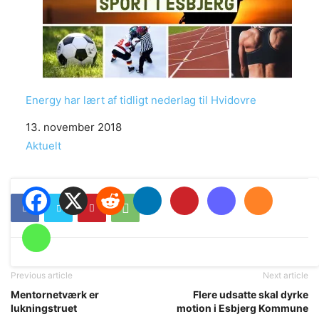
Energy har lært af tidligt nederlag til Hvidovre
Date
13. november 2018
In relation to
Aktuelt
Previous article
Next article
Mentornetværk er
Flere udsatte skal dyrke
lukningstruet
motion i Esbjerg Kommune