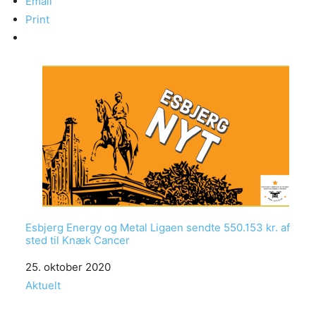
Email
Print
Esbjerg Energy og Metal Ligaen sendte 550.153 kr. af
sted til Knæk Cancer
Date
25. oktober 2020
In relation to
Aktuelt