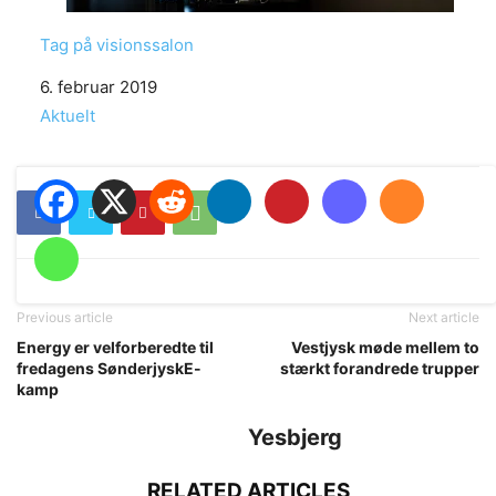
Tag på visionssalon
Date
6. februar 2019
In relation to
Aktuelt
Previous article
Next article
Energy er velforberedte til
Vestjysk møde mellem to
fredagens SønderjyskE-
stærkt forandrede trupper
kamp
Yesbjerg
RELATED ARTICLES