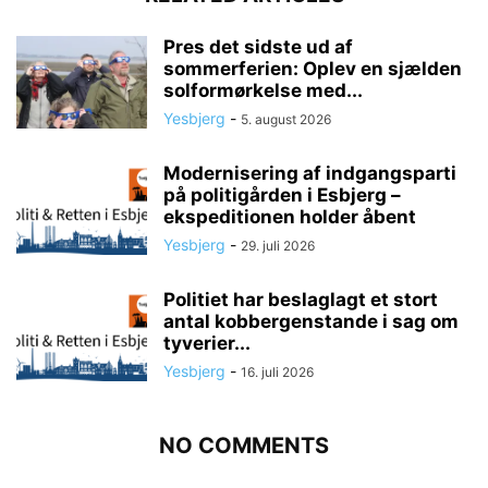
Pres det sidste ud af
sommerferien: Oplev en sjælden
solformørkelse med...
Yesbjerg
-
5. august 2026
Modernisering af indgangsparti
på politigården i Esbjerg –
ekspeditionen holder åbent
Yesbjerg
-
29. juli 2026
Politiet har beslaglagt et stort
antal kobbergenstande i sag om
tyverier...
Yesbjerg
-
16. juli 2026
NO COMMENTS