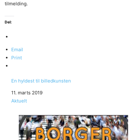
tilmelding.
Del:
Email
Print
En hyldest til billedkunsten
Date
11. marts 2019
In relation to
Aktuelt