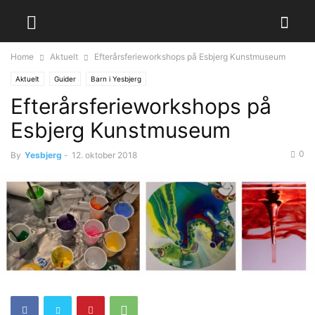
Home
Aktuelt
Efterårsferieworkshops på Esbjerg Kunstmuseum
Aktuelt
Guider
Barn i Yesbjerg
Efterårsferieworkshops på
Esbjerg Kunstmuseum
0
By
Yesbjerg
-
12. oktober 2018