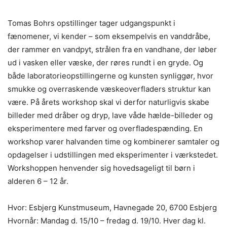
Tomas Bohrs opstillinger tager udgangspunkt i
fænomener, vi kender – som eksempelvis en vanddråbe,
der rammer en vandpyt, strålen fra en vandhane, der løber
ud i vasken eller væske, der røres rundt i en gryde. Og
både laboratorieopstillingerne og kunsten synliggør, hvor
smukke og overraskende væskeoverfladers struktur kan
være. På årets workshop skal vi derfor naturligvis skabe
billeder med dråber og dryp, lave våde hælde-billeder og
eksperimentere med farver og overfladespænding. En
workshop varer halvanden time og kombinerer samtaler og
opdagelser i udstillingen med eksperimenter i værkstedet.
Workshoppen henvender sig hovedsageligt til børn i
alderen 6 – 12 år.
Hvor: Esbjerg Kunstmuseum, Havnegade 20, 6700 Esbjerg
Hvornår: Mandag d. 15/10 – fredag d. 19/10. Hver dag kl.