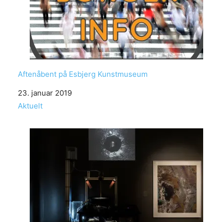
Aftenåbent på Esbjerg Kunstmuseum
Date
23. januar 2019
In relation to
Aktuelt