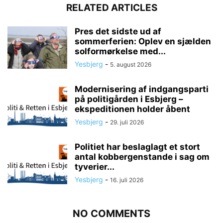
RELATED ARTICLES
Pres det sidste ud af
sommerferien: Oplev en sjælden
solformørkelse med...
Yesbjerg
-
5. august 2026
Modernisering af indgangsparti
på politigården i Esbjerg –
ekspeditionen holder åbent
Yesbjerg
-
29. juli 2026
Politiet har beslaglagt et stort
antal kobbergenstande i sag om
tyverier...
Yesbjerg
-
16. juli 2026
NO COMMENTS