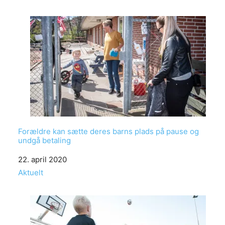
Forældre kan sætte deres barns plads på pause og
undgå betaling
Date
22. april 2020
In relation to
Aktuelt