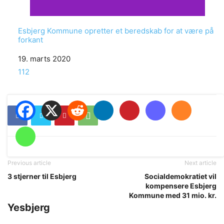
Esbjerg Kommune opretter et beredskab for at være på
forkant
Date
19. marts 2020
In relation to
112
Previous article
Next article
3 stjerner til Esbjerg
Socialdemokratiet vil
kompensere Esbjerg
Kommune med 31 mio. kr.
Yesbjerg