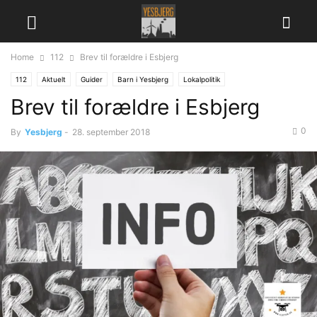
Home
112
Brev til forældre i Esbjerg
112
Aktuelt
Guider
Barn i Yesbjerg
Lokalpolitik
Brev til forældre i Esbjerg
0
By
Yesbjerg
-
28. september 2018