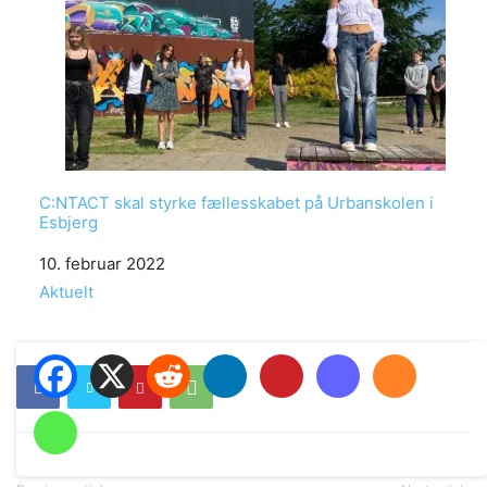
C:NTACT skal styrke fællesskabet på Urbanskolen i
Esbjerg
Date
10. februar 2022
In relation to
Aktuelt