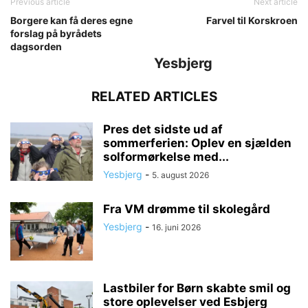
Previous article
Next article
Borgere kan få deres egne
Farvel til Korskroen
forslag på byrådets
dagsorden
Yesbjerg
RELATED ARTICLES
Pres det sidste ud af
sommerferien: Oplev en sjælden
solformørkelse med...
Yesbjerg
-
5. august 2026
Fra VM drømme til skolegård
Yesbjerg
-
16. juni 2026
Lastbiler for Børn skabte smil og
store oplevelser ved Esbjerg