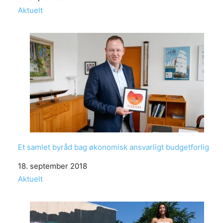
In relation to
Aktuelt
Et samlet byråd bag økonomisk ansvarligt budgetforlig
Date
18. september 2018
In relation to
Aktuelt