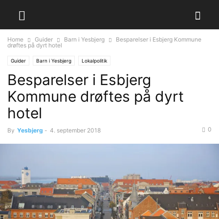
Home
Guider
Barn i Yesbjerg
Besparelser i Esbjerg Kommune
drøftes på dyrt hotel
Guider
Barn i Yesbjerg
Lokalpolitik
Besparelser i Esbjerg
Kommune drøftes på dyrt
hotel
0
By
Yesbjerg
-
4. september 2018