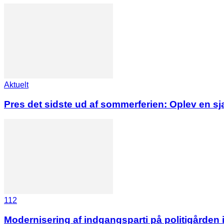
Aktuelt
Pres det sidste ud af sommerferien: Oplev en s
112
Modernisering af indgangsparti på politigården 