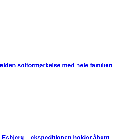
jælden solformørkelse med hele familien
i Esbjerg – ekspeditionen holder åbent