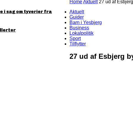
Home
Aktuelt
27 ud af Esbjer
 i sag om tyverier fra
Aktuelt
Guider
Barn i Yesbjerg
Business
llerter
Lokalpolitik
Sport
Tilflytter
27 ud af Esbjerg 