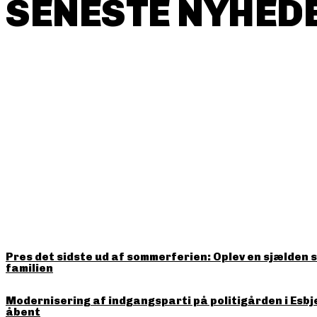
SENESTE NYHEDE
HITTER LIGE NU
Pres det sidste ud af sommerferien: Oplev en sjælden 
familien
Modernisering af indgangsparti på politigården i Esbj
åbent