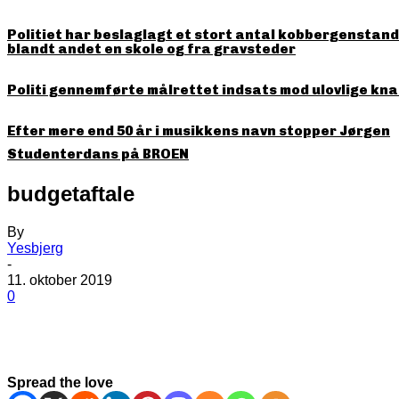
Politiet har beslaglagt et stort antal kobbergenstande
blandt andet en skole og fra gravsteder
Politi gennemførte målrettet indsats mod ulovlige kna
Efter mere end 50 år i musikkens navn stopper Jørgen
Studenterdans på BROEN
budgetaftale
By
Yesbjerg
-
11. oktober 2019
0
Spread the love