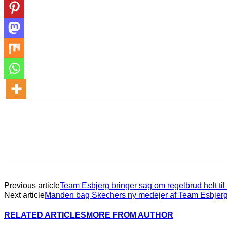
Previous article
Team Esbjerg bringer sag om regelbrud helt til
Next article
Manden bag Skechers ny medejer af Team Esbjer
RELATED ARTICLES
MORE FROM AUTHOR