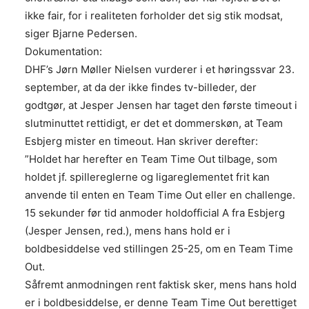
ikke fair, for i realiteten forholder det sig stik modsat,
siger Bjarne Pedersen.
Dokumentation:
DHF’s Jørn Møller Nielsen vurderer i et høringssvar 23.
september, at da der ikke findes tv-billeder, der
godtgør, at Jesper Jensen har taget den første timeout i
slutminuttet rettidigt, er det et dommerskøn, at Team
Esbjerg mister en timeout. Han skriver derefter:
”Holdet har herefter en Team Time Out tilbage, som
holdet jf. spillereglerne og ligareglementet frit kan
anvende til enten en Team Time Out eller en challenge.
15 sekunder før tid anmoder holdofficial A fra Esbjerg
(Jesper Jensen, red.), mens hans hold er i
boldbesiddelse ved stillingen 25-25, om en Team Time
Out.
Såfremt anmodningen rent faktisk sker, mens hans hold
er i boldbesiddelse, er denne Team Time Out berettiget