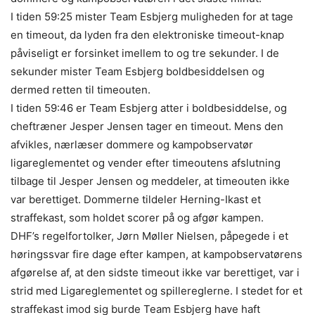
I tiden 59:25 mister Team Esbjerg muligheden for at tage
en timeout, da lyden fra den elektroniske timeout-knap
påviseligt er forsinket imellem to og tre sekunder. I de
sekunder mister Team Esbjerg boldbesiddelsen og
dermed retten til timeouten.
I tiden 59:46 er Team Esbjerg atter i boldbesiddelse, og
cheftræner Jesper Jensen tager en timeout. Mens den
afvikles, nærlæser dommere og kampobservatør
ligareglementet og vender efter timeoutens afslutning
tilbage til Jesper Jensen og meddeler, at timeouten ikke
var berettiget. Dommerne tildeler Herning-Ikast et
straffekast, som holdet scorer på og afgør kampen.
DHF’s regelfortolker, Jørn Møller Nielsen, påpegede i et
høringssvar fire dage efter kampen, at kampobservatørens
afgørelse af, at den sidste timeout ikke var berettiget, var i
strid med Ligareglementet og spillereglerne. I stedet for et
straffekast imod sig burde Team Esbjerg have haft