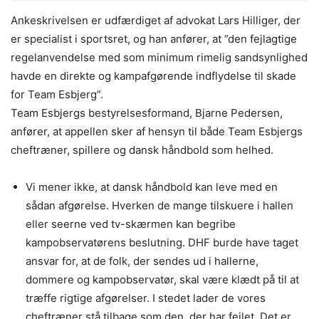
Ankeskrivelsen er udfærdiget af advokat Lars Hilliger, der
er specialist i sportsret, og han anfører, at ”den fejlagtige
regelanvendelse med som minimum rimelig sandsynlighed
havde en direkte og kampafgørende indflydelse til skade
for Team Esbjerg”.
Team Esbjergs bestyrelsesformand, Bjarne Pedersen,
anfører, at appellen sker af hensyn til både Team Esbjergs
cheftræner, spillere og dansk håndbold som helhed.
Vi mener ikke, at dansk håndbold kan leve med en
sådan afgørelse. Hverken de mange tilskuere i hallen
eller seerne ved tv-skærmen kan begribe
kampobservatørens beslutning. DHF burde have taget
ansvar for, at de folk, der sendes ud i hallerne,
dommere og kampobservatør, skal være klædt på til at
træffe rigtige afgørelser. I stedet lader de vores
cheftræner stå tilbage som den, der har fejlet. Det er