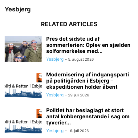
Yesbjerg
RELATED ARTICLES
Pres det sidste ud af
sommerferien: Oplev en sjælden
solformørkelse med...
Yesbjerg
-
5. august 2026
Modernisering af indgangsparti
på politigården i Esbjerg –
ekspeditionen holder åbent
Yesbjerg
-
29. juli 2026
Politiet har beslaglagt et stort
antal kobbergenstande i sag om
tyverier...
Yesbjerg
-
16. juli 2026