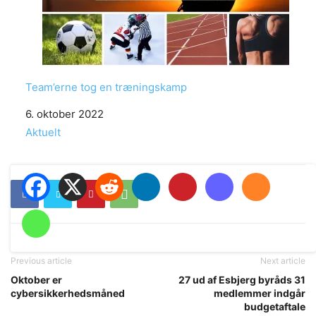
Team’erne tog en træningskamp
Date
6. oktober 2022
In relation to
Aktuelt
Previous article
Next article
Oktober er
27 ud af Esbjerg byråds 31
cybersikkerhedsmåned
medlemmer indgår
budgetaftale