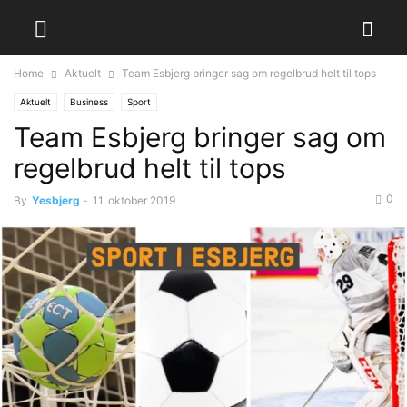
Home
Aktuelt
Team Esbjerg bringer sag om regelbrud helt til tops
Aktuelt
Business
Sport
Team Esbjerg bringer sag om
regelbrud helt til tops
0
By
Yesbjerg
-
11. oktober 2019