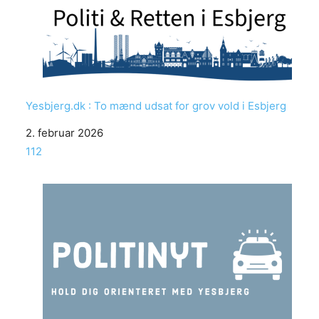
Yesbjerg.dk : To mænd udsat for grov vold i Esbjerg
Date
2. februar 2026
In relation to
112