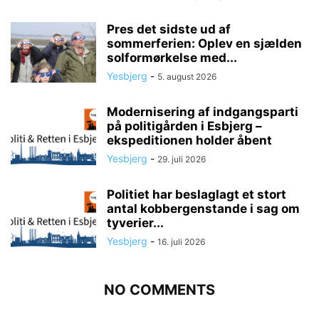
Pres det sidste ud af
sommerferien: Oplev en sjælden
solformørkelse med...
Yesbjerg
-
5. august 2026
Modernisering af indgangsparti
på politigården i Esbjerg –
ekspeditionen holder åbent
Yesbjerg
-
29. juli 2026
Politiet har beslaglagt et stort
antal kobbergenstande i sag om
tyverier...
Yesbjerg
-
16. juli 2026
NO COMMENTS