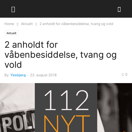
Home
Aktuelt
2 anholdt for våbenbesiddelse, tvang og vold
Aktuelt
2 anholdt for
våbenbesiddelse, tvang og
vold
0
By
Yesbjerg
-
23. august 2018