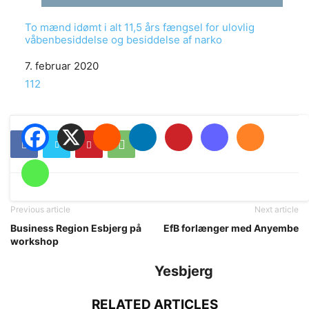
To mænd idømt i alt 11,5 års fængsel for ulovlig
våbenbesiddelse og besiddelse af narko
Date
7. februar 2020
In relation to
112
Previous article
Next article
Business Region Esbjerg på
EfB forlænger med Anyembe
workshop
Yesbjerg
RELATED ARTICLES