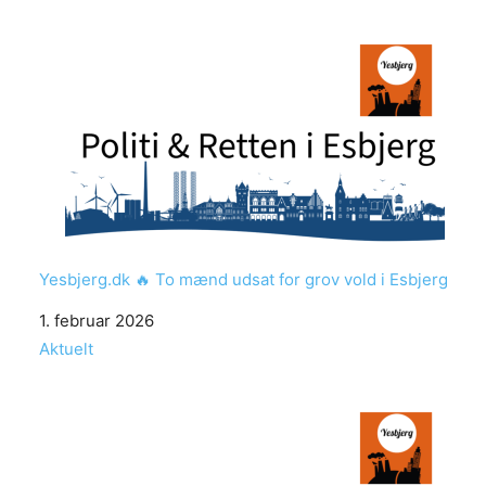
Yesbjerg.dk 🔥 To mænd udsat for grov vold i Esbjerg
Date
1. februar 2026
In relation to
Aktuelt