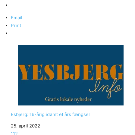
Email
Print
Esbjerg: 16-årig idømt et års fængsel
Date
25. april 2022
In relation to
112