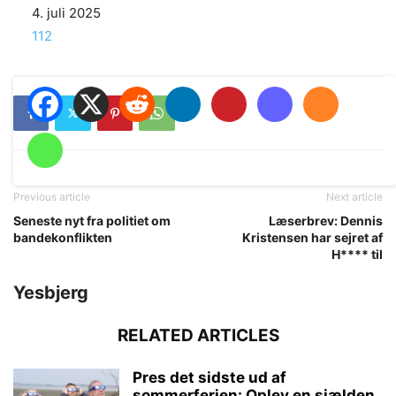
Date
4. juli 2025
In relation to
112
Previous article
Next article
Seneste nyt fra politiet om
Læserbrev: Dennis
bandekonflikten
Kristensen har sejret af
H**** til
Yesbjerg
RELATED ARTICLES
Pres det sidste ud af
sommerferien: Oplev en sjælden