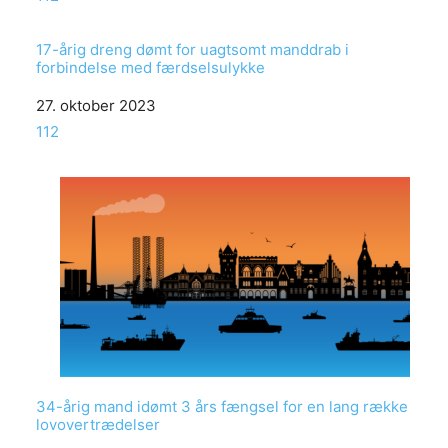
17-årig dreng dømt for uagtsomt manddrab i
forbindelse med færdselsulykke
Date
27. oktober 2023
In relation to
112
34-årig mand idømt 3 års fængsel for en lang række
lovovertrædelser