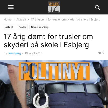
Home
Aktuelt
17 årig dømt for trusler om skyderi på skole i Esbjerg
Aktuelt
Guider
Barn i Yesbjerg
17 årig dømt for trusler om
skyderi på skole i Esbjerg
0
By
Yesbjerg
-
19. april 2018