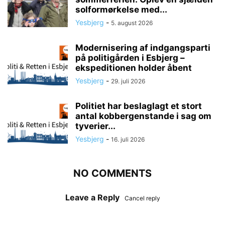
solformørkelse med...
Yesbjerg
-
5. august 2026
Modernisering af indgangsparti
på politigården i Esbjerg –
ekspeditionen holder åbent
Yesbjerg
-
29. juli 2026
Politiet har beslaglagt et stort
antal kobbergenstande i sag om
tyverier...
Yesbjerg
-
16. juli 2026
NO COMMENTS
Leave a Reply
Cancel reply