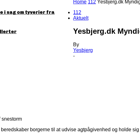
Home
112
Yesbjerg.dk Myndig
 i sag om tyverier fra
112
Aktuelt
Yesbjerg.dk Myndi
llerter
By
Yesbjerg
-
f snestorm
eredskaber borgerne til at udvise agtpågivenhed og holde sig o