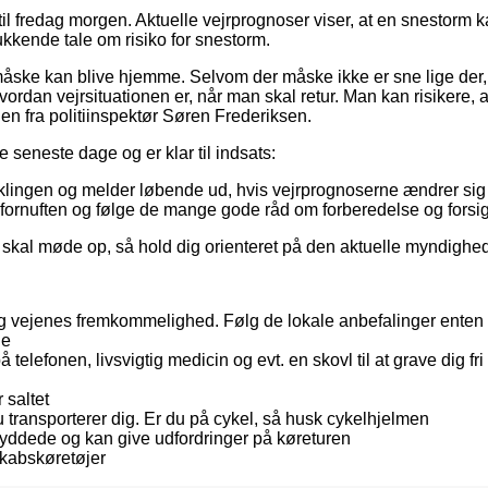
 til fredag morgen. Aktuelle vejrprognoser viser, at en snestor
kende tale om risiko for snestorm.
ke kan blive hjemme. Selvom der måske ikke er sne lige der, hv
 hvordan vejrsituationen er, når man skal retur. Man kan risikere
en fra politiinspektør Søren Frederiksen.
seneste dage og er klar til indsats:
ngen og melder løbende ud, hvis vejrprognoserne ændrer sig og 
e fornuften og følge de mange gode råd om forberedelse og forsigt
u skal møde op, så hold dig orienteret på den aktuelle myndigh
 vejenes fremkommelighed. Følg de lokale anbefalinger enten fr
de
 telefonen, livsvigtig medicin og evt. en skovl til at grave dig fri
 saltet
transporterer dig. Er du på cykel, så husk cykelhjelmen
 ryddede og kan give udfordringer på køreturen
skabskøretøjer