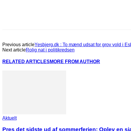
Previous article
Yesbjerg.dk : To mænd udsat for grov vold i Es
Next article
Rolig nat i politikredsen
RELATED ARTICLES
MORE FROM AUTHOR
Aktuelt
Pres det sidste ud af sommerferien: Oplev en s