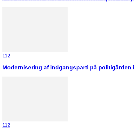
112
Modernisering af indgangsparti på politigården 
112