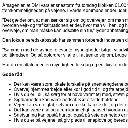
Årsagen er, at DMI varsler snestorm fra torsdag klokken 01.00
fremkommeligheden på vejene. I Varde Kommune er der udeluk
”Det gælder om, at man tænker sig om og overvejer, om man mås
hvordan vejr- og trafiksituationen er der, hvor man vil hen, og
overveje, om man måske kan udsætte sin tur,” lyder anbefaling
Den lokale beredskabsstab har sammen forberedt indsatsen de 
”Sammen med de øvrige relevante myndigheder følger vi udvikli
politikredsen. Og så opfordrer vi alle til at tænke sig om, brug
Har du en aftale med en myndighed torsdag og er i tvivl om d
Gode råd:
Der kan være store lokale forskelle på snemængderne og
Overvej hjemmearbejde eller kør i god tid til og fra arbej
Hvis du er i bil, så sørg for at have varmt tøj med, strøm på
Sigtbarheden kan være nedsat. Kør efter forholdene
Vejen kan være glat, selvom du ikke kan se det, og der er
Det kan være glat og ufremkommeligt, uanset hvordan du 
Snefygning kan opstå hurtigt, også på veje der netop er
Hvis du er på vejene, så giv plads til sneplove og bered