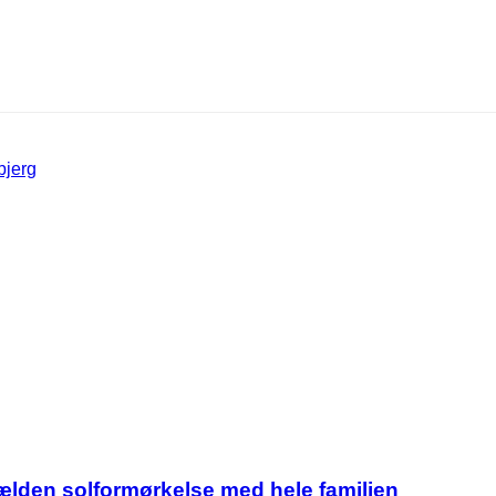
bjerg
jælden solformørkelse med hele familien