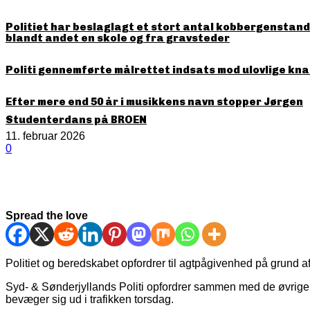
Politiet har beslaglagt et stort antal kobbergenstande
blandt andet en skole og fra gravsteder
Politi gennemførte målrettet indsats mod ulovlige kna
Efter mere end 50 år i musikkens navn stopper Jørgen
Studenterdans på BROEN
11. februar 2026
0
Spread the love
Politiet og beredskabet opfordrer til agtpågivenhed på grund a
Syd- & Sønderjyllands Politi opfordrer sammen med de øvrige b
bevæger sig ud i trafikken torsdag.