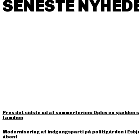
SENESTE NYHEDE
HITTER LIGE NU
Pres det sidste ud af sommerferien: Oplev en sjælden 
familien
Modernisering af indgangsparti på politigården i Esbj
åbent