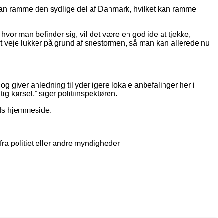
m kan ramme den sydlige del af Danmark, hvilket kan ramme
or man befinder sig, vil det være en god ide at tjekke,
, at veje lukker på grund af snestormen, så man kan allerede nu
giver anledning til yderligere lokale anbefalinger her i
ig kørsel,” siger politiinspektøren.
eds hjemmeside.
a politiet eller andre myndigheder