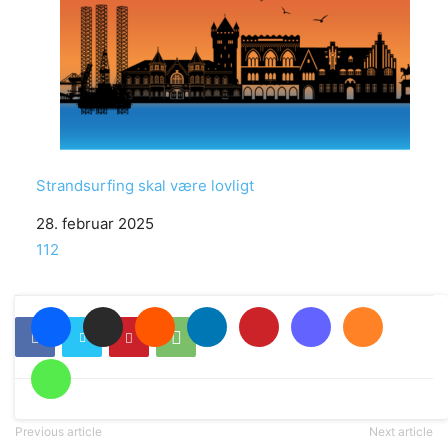
Strandsurfing skal være lovligt
Date
28. februar 2025
In relation to
112
Previous article
Next article