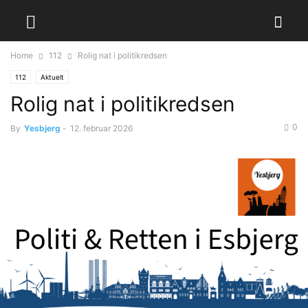
Home
112
Rolig nat i politikredsen
112
Aktuelt
Rolig nat i politikredsen
0
By
Yesbjerg
-
12. februar 2026