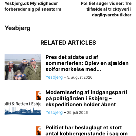
Yesbjerg.dk Myndigheder
Politiet søger vidner: Tre
forbereder sig på snestorm
tilfælde af tricktyveri i
dagligvarebutikker
Yesbjerg
RELATED ARTICLES
Pres det sidste ud af
sommerferien: Oplev en sjælden
solformørkelse med...
Yesbjerg
-
5. august 2026
Modernisering af indgangsparti
på politigården i Esbjerg –
ekspeditionen holder åbent
Yesbjerg
-
29. juli 2026
Politiet har beslaglagt et stort
antal kobbergenstande i sag om