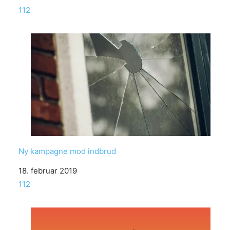
In relation to
112
Ny kampagne mod indbrud
Date
18. februar 2019
In relation to
112