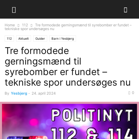
Home
112
Tre formodede gerningsmænd til syrebomber er fundet –
tekniske spor undersøges nu
112
Aktuelt
Guider
Barn i Yesbjerg
Tre formodede
gerningsmænd til
syrebomber er fundet –
tekniske spor undersøges nu
0
By
Yesbjerg
-
24. april 2024