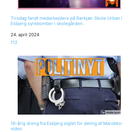
Tirsdag fandt medarbejdere på Rørkjær Skole Urban i
Esbjerg syrebomber i skolegården.
Date
24. april 2024
In relation to
112
16-årig dreng fra Esbjerg sigtet for deling af Marokko-
video