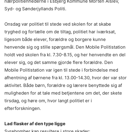
nærpolitienhederne i Esbjerg Kommune Morten Alslev,
Syd- og Sønderjyllands Politi.
Onsdag var politiet til stede ved skolen for at skabe
tryghed og fortælle om de tiltag, politiet har iværksat,
ligesom både elever, forældre og borgere kunne
henvende sig og stille spørgsmål. Den Mobile Politistation
holdt ved skolen fra kl. 7.30-8.15, og her henvendte en del
elever sig, og det samme gjorde flere forældre. Den
Mobile Politistation var igen til stede i forbindelse med
afhentning af børnene fra kl. 13.00-14.30, hvor der var stor
aktivitet. Både børn, forældre og lærere benyttede sig af
muligheden for at tale med betjentene om det, der skete
tirsdag, og høre om, hvor langt politiet er i
efterforskningen.
Lad flasker af den type ligge
Syrebomber kan resultere i store skader: