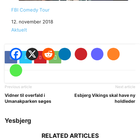
FBI Comedy Tour
Date
12. november 2018
In relation to
Aktuelt
Previous article
Next article
Vidner til overfald i
Esbjerg Vikings skal have ny
Umanakparken søges
holdleder
Yesbjerg
RELATED ARTICLES