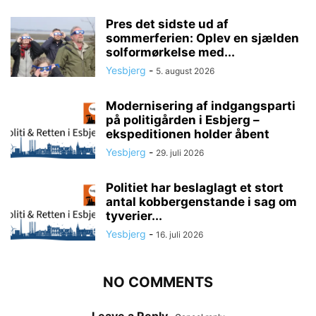
Pres det sidste ud af
sommerferien: Oplev en sjælden
solformørkelse med...
Yesbjerg
-
5. august 2026
Modernisering af indgangsparti
på politigården i Esbjerg –
ekspeditionen holder åbent
Yesbjerg
-
29. juli 2026
Politiet har beslaglagt et stort
antal kobbergenstande i sag om
tyverier...
Yesbjerg
-
16. juli 2026
NO COMMENTS