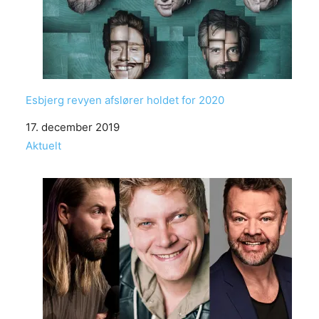
Esbjerg revyen afslører holdet for 2020
Date
17. december 2019
In relation to
Aktuelt