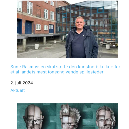
Sune Rasmussen skal sætte den kunstneriske kursfor
et af landets mest toneangivende spillesteder
Date
2. juli 2024
In relation to
Aktuelt