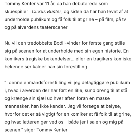
Tommy Kenter var 11 år, da han debuterede som
skuespiller i
Cirkus Buster
, og siden da har han levet af at
underholde publikum og få folk til at grine – på film, på tv
og på alverdens teaterscener.
Nu vil den tredobbelte Bodil-vinder for første gang stille
sig på scenen for at underholde med sin egen historie. En
komikers tragiske bekendelser… eller en tragikers komiske
bekendelser kalder han sin forestilling.
”I denne enmandsforestilling vil jeg delagtiggøre publikum
i, hvad i alverden der har ført en lille, sund dreng til at stå
og krænge sin sjæl ud hver aften foran en masse
mennesker, han ikke kender. Jeg vil forsøge at belyse,
hvorfor det er så vigtigt for en komiker at få folk til at grine,
og hvad latteren gør ved os – både jer i salen og mig på
scenen,” siger Tommy Kenter.