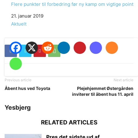
Flere punkter til forbedring før ny kamp om vigtige point
Date
21. januar 2019
In relation to
Aktuelt
Previous article
Next article
Åbent hus ved Toyota
Plejehjemmet Østergården
inviterer til åbent hus 11. april
Yesbjerg
RELATED ARTICLES
Pres det sidste ud af