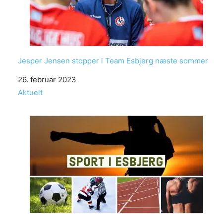
Jesper Jensen stopper i Team Esbjerg næste sommer
Date
26. februar 2023
In relation to
Aktuelt