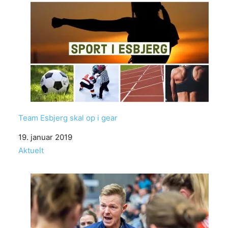
Team Esbjerg skal op i gear
Date
19. januar 2019
In relation to
Aktuelt