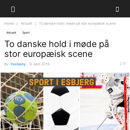
Home
Aktuelt
To danske hold i møde på stor europæisk scene
Aktuelt
Sport
To danske hold i møde på
stor europæisk scene
0
By
Yesbjerg
-
6. april 2019