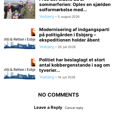
sommerferien: Oplev en sjælden
solformørkelse med...
Yesbjerg
-
5. august 2026
Modernisering af indgangsparti
på politigården i Esbjerg –
ekspeditionen holder åbent
Yesbjerg
-
29. juli 2026
Politiet har beslaglagt et stort
antal kobbergenstande i sag om
tyverier...
Yesbjerg
-
16. juli 2026
NO COMMENTS
Leave a Reply
Cancel reply