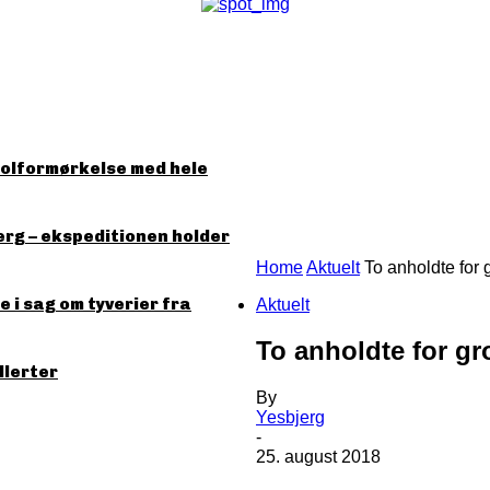
solformørkelse med hele
erg – ekspeditionen holder
Home
Aktuelt
To anholdte for 
 i sag om tyverier fra
Aktuelt
To anholdte for gr
llerter
By
Yesbjerg
-
25. august 2018