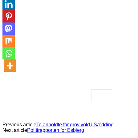
Previous article
To anholdte for grov vold i Sædding
Next article
Politirapporten for Esbjerg