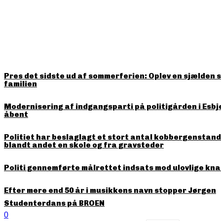
HITTER LIGE NU
Pres det sidste ud af sommerferien: Oplev en sjælden 
familien
Modernisering af indgangsparti på politigården i Esbj
åbent
Politiet har beslaglagt et stort antal kobbergenstande
blandt andet en skole og fra gravsteder
Politi gennemførte målrettet indsats mod ulovlige kna
Efter mere end 50 år i musikkens navn stopper Jørgen
Studenterdans på BROEN
0