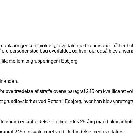
ere i opklaringen af et voldeligt overfald mod to personer på he
lere personer stod bag overfaldet, og hvor der også blev anvend
nflikt mellem to grupperinger i Esbjerg.
hinanden.
r overtrædelse af straffelovens paragraf 245 om kvalificeret vol
 grundlovsforhør ved Retten i Esbjerg, hvor han blev varetægtsf
te til endnu en anholdelse. En ligeledes 28-årig mand blev anhold
aragraf 245 om kvalificeret vold i forbindelse med overfaldet.