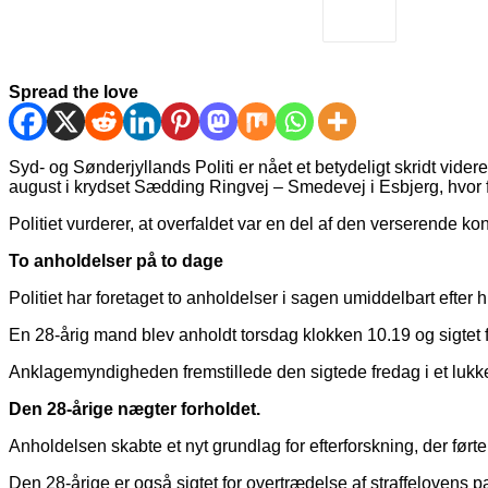
Spread the love
Syd- og Sønderjyllands Politi er nået et betydeligt skridt vid
august i krydset Sædding Ringvej – Smedevej i Esbjerg, hvor f
Politiet vurderer, at overfaldet var en del af den verserende ko
To anholdelser på to dage
Politiet har foretaget to anholdelser i sagen umiddelbart efter 
En 28-årig mand blev anholdt torsdag klokken 10.19 og sigtet fo
Anklagemyndigheden fremstillede den sigtede fredag i et lukket
Den 28-årige nægter forholdet.
Anholdelsen skabte et nyt grundlag for efterforskning, der før
Den 28-årige er også sigtet for overtrædelse af straffelovens p